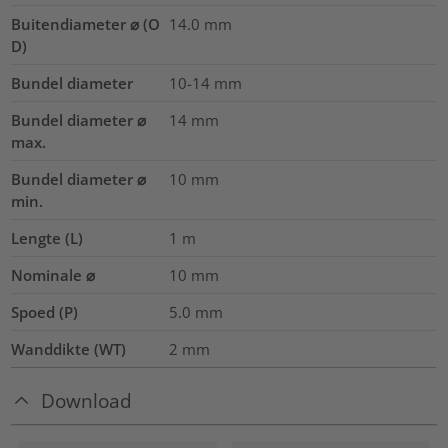
Buitendiameter ⌀ (O
14.0
mm
D)
Bundel diameter
10-14
mm
Bundel diameter ⌀
14
mm
max.
Bundel diameter ⌀
10
mm
min.
Lengte (L)
1
m
Nominale ⌀
10
mm
Spoed (P)
5.0
mm
Wanddikte (WT)
2
mm
Download