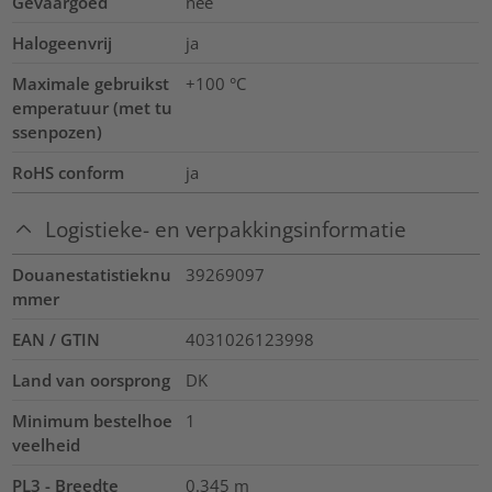
Gevaargoed
nee
Halogeenvrij
ja
Maximale gebruikst
+100
°C
emperatuur (met tu
ssenpozen)
RoHS conform
ja
Logistieke- en verpakkingsinformatie
Douanestatistieknu
39269097
mmer
EAN / GTIN
4031026123998
Land van oorsprong
DK
Minimum bestelhoe
1
veelheid
PL3 - Breedte
0.345
m