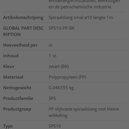
windenergie-installaties, werktuigen
en de petrochemische industrie.
Artikelomschrijving
Spiraalslang smal ø10 lengte 1m
GLOBAL PART DESC
SPS10-PP-BK
RIPTION
Hoeveelheid per
st.
Inhoud
1
st.
Kleur
zwart (BK)
Materiaal
Polypropyleen (PP)
Nettogewicht
0.046355
kg
Productfamilie
SPS
Productgroep
PP slijtvaste spiraalslang met kleine
wikkeling
Type
SPS10