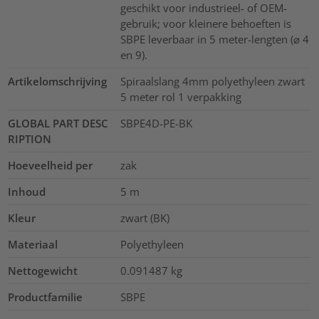
geschikt voor industrieel- of OEM-
gebruik; voor kleinere behoeften is
SBPE leverbaar in 5 meter-lengten (⌀ 4
en 9).
Artikelomschrijving
Spiraalslang 4mm polyethyleen zwart
5 meter rol 1 verpakking
GLOBAL PART DESC
SBPE4D-PE-BK
RIPTION
Hoeveelheid per
zak
Inhoud
5
m
Kleur
zwart (BK)
Materiaal
Polyethyleen
Nettogewicht
0.091487
kg
Productfamilie
SBPE