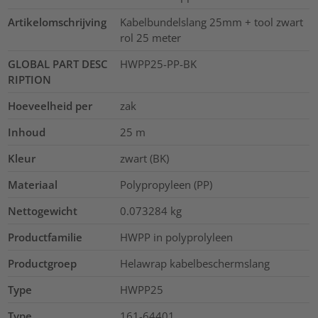
Artikelomschrijving
Kabelbundelslang 25mm + tool zwart
rol 25 meter
GLOBAL PART DESC
HWPP25-PP-BK
RIPTION
Hoeveelheid per
zak
Inhoud
25
m
Kleur
zwart (BK)
Materiaal
Polypropyleen (PP)
Nettogewicht
0.073284
kg
Productfamilie
HWPP in polyprolyleen
Productgroep
Helawrap kabelbeschermslang
Type
HWPP25
Type
161-64401