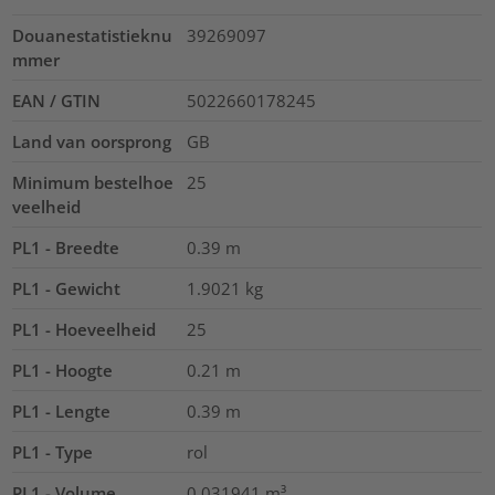
Douanestatistieknu
39269097
mmer
EAN / GTIN
5022660178245
Land van oorsprong
GB
Minimum bestelhoe
25
veelheid
PL1 - Breedte
0.39
m
PL1 - Gewicht
1.9021
kg
PL1 - Hoeveelheid
25
PL1 - Hoogte
0.21
m
PL1 - Lengte
0.39
m
PL1 - Type
rol
PL1 - Volume
0.031941
m³