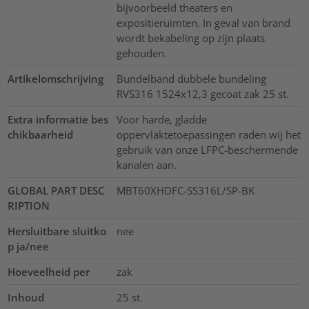
bijvoorbeeld theaters en
expositieruimten. In geval van brand
wordt bekabeling op zijn plaats
gehouden.
Artikelomschrijving
Bundelband dubbele bundeling
RVS316 1524x12,3 gecoat zak 25 st.
Extra informatie bes
Voor harde, gladde
chikbaarheid
oppervlaktetoepassingen raden wij het
gebruik van onze LFPC-beschermende
kanalen aan.
GLOBAL PART DESC
MBT60XHDFC-SS316L/SP-BK
RIPTION
Hersluitbare sluitko
nee
p ja/nee
Hoeveelheid per
zak
Inhoud
25
st.