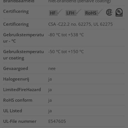
Brandbaarheid
niet-brandend (behalve coating)
Certificering
Certificering
CSA -C22.2 no. 62275, UL 62275
Gebruikstemperatu
-80 °C tot +538 °C
ur - °C
Gebruikstemperatu
-50 °C tot +150 °C
ur coating
Gevaargoed
nee
Halogeenvrij
ja
LimitedFireHazard
ja
RoHS conform
ja
UL Listed
ja
UL-File nummer
E547605