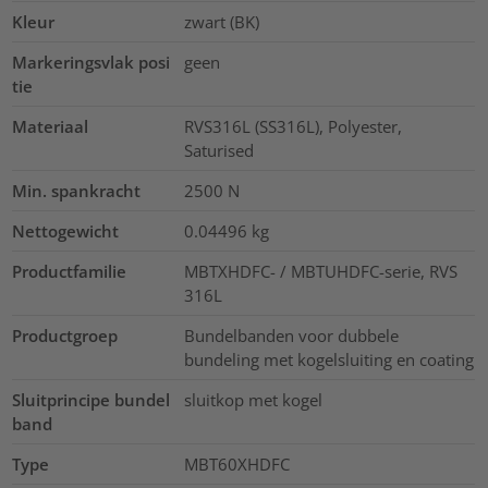
Kleur
zwart (BK)
Markeringsvlak posi
geen
tie
Materiaal
RVS316L (SS316L), Polyester,
Saturised
Min. spankracht
2500
N
Nettogewicht
0.04496
kg
Productfamilie
MBTXHDFC- / MBTUHDFC-serie, RVS
316L
Productgroep
Bundelbanden voor dubbele
bundeling met kogelsluiting en coating
Sluitprincipe bundel
sluitkop met kogel
band
Type
MBT60XHDFC