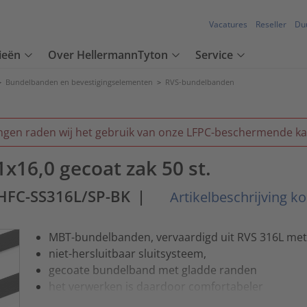
Vacatures
Reseller
Du
ieën
Over HellermannTyton
Service
>
Bundelbanden en bevestigingselementen
>
RVS-bundelbanden
ngen raden wij het gebruik van onze LFPC-beschermende ka
16,0 gecoat zak 50 st.
HFC-SS316L/SP-BK
|
Artikelbeschrijving k
MBT-bundelbanden, vervaardigd uit RVS 316L met 
niet-hersluitbaar sluitsysteem,
gecoate bundelband met gladde randen
het verwerken is daardoor comfortabeler