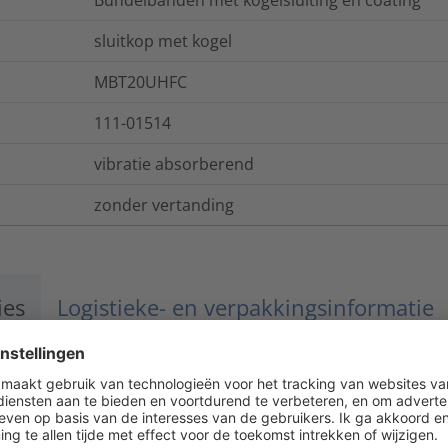
Bundelbanden met kogelsluiting en coating
sluitkop met kogel
MBT20UHFC
111-01514
vibratie absorberend
zonder vertanding
ies
Logistieke- en verpakkingsinformatie
niet-brandend (behalve coating)