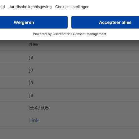
CSA -C22.2 no. 62275, UL 62275
-80 °C tot +538 °C
-50 °C tot +150 °C
nee
ja
ja
ja
ja
E547605
Link