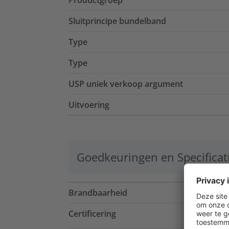
Productgroep
Sluitprincipe bundelband
Type
Type
USP uniek verkoop argument
Uitvoering
Goedkeuringen en Specificat
Brandbaarheid
Certificering