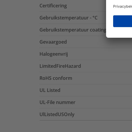
Certificering
Gebruikstemperatuur - °C
Gebruikstemperatuur coating
Gevaargoed
Halogeenvrij
LimitedFireHazard
RoHS conform
UL Listed
UL-File nummer
UlListedUSOnly