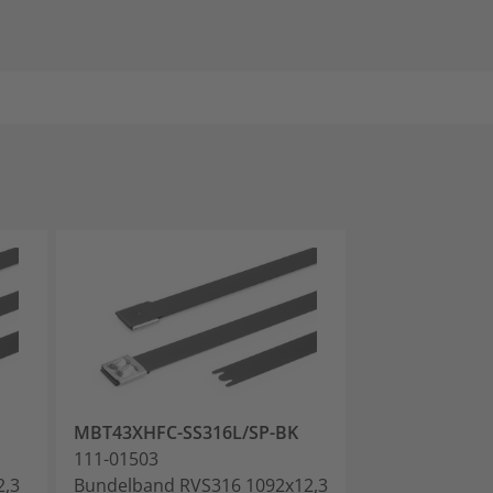
MBT43XHFC-SS316L/SP-BK
MBT49XHFC-S
111-01503
111-01504
2,3
Bundelband RVS316 1092x12,3
Bundelband R