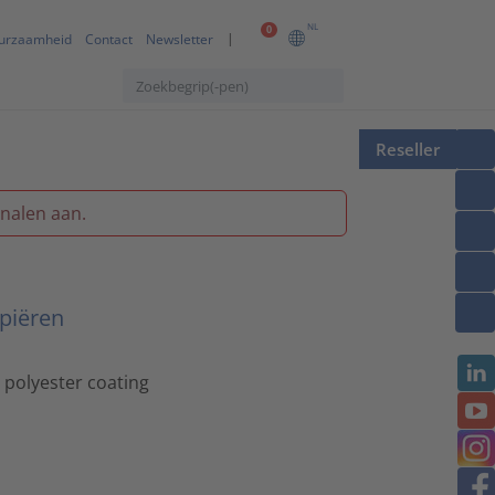
NL
0
urzaamheid
Contact
Newsletter
Reseller
nalen aan.
opiëren
polyester coating