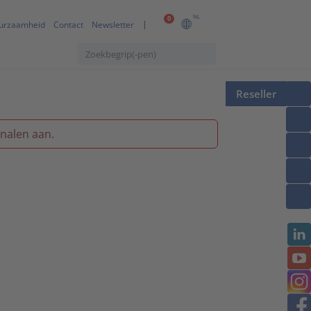
NL
0
urzaamheid
Contact
Newsletter
Reseller
nalen aan.