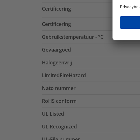
Certificering
Certificering
Gebruikstemperatuur - °C
Gevaargoed
Halogeenvrij
LimitedFireHazard
Nato nummer
RoHS conform
UL Listed
UL Recognized
UL-File nummer