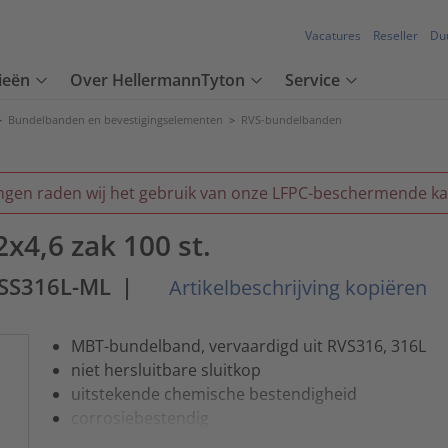
Vacatures
Reseller
Du
ieën
Over HellermannTyton
Service
>
Bundelbanden en bevestigingselementen
>
RVS-bundelbanden
ngen raden wij het gebruik van onze LFPC-beschermende ka
4,6 zak 100 st.
SS316L-ML
|
Artikelbeschrijving kopiëren
MBT-bundelband, vervaardigd uit RVS316, 316L
niet hersluitbare sluitkop
uitstekende chemische bestendigheid
corrosiebestendig