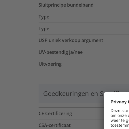
Sluitprincipe bundelband
Type
Type
USP uniek verkoop argument
UV-bestendig ja/nee
Uitvoering
Goedkeuringen en Specificat
CE Certificering
CSA-certificaat