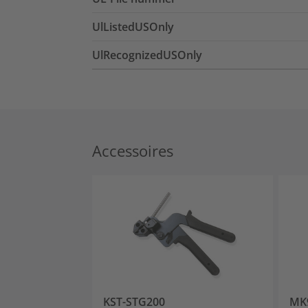
UlListedUSOnly
UlRecognizedUSOnly
Accessoires
KST-STG200
MK