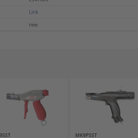
Link
nee
9SST
MK9PSST