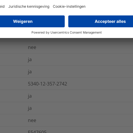
CSA -C22.2 no. 62275, IEC 62275, IEC 62275:202
-80 °C tot +538 °C
nee
ja
ja
5340-12-357-2742
ja
ja
nee
E547605