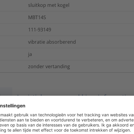
sluitkop met kogel
MBT14S
111-93149
vibratie absorberend
ja
zonder vertanding
ies
Logistieke- en verpakkingsinformatie
nee
nee