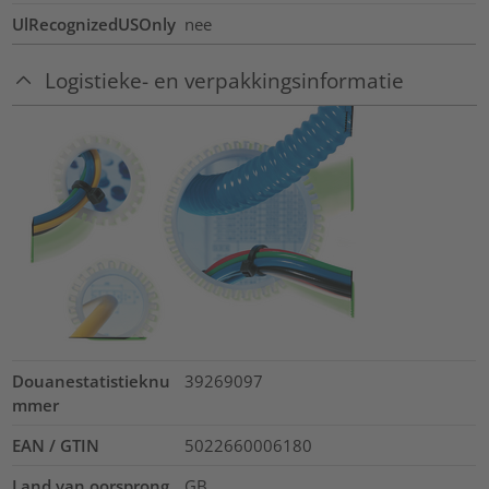
UlRecognizedUSOnly
nee
Logistieke- en verpakkingsinformatie
Douanestatistieknu
39269097
mmer
EAN / GTIN
5022660006180
Land van oorsprong
GB