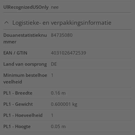
UlRecognizedUSOnly
nee
Logistieke- en verpakkingsinformatie
Douanestatistieknu
84735080
mmer
EAN / GTIN
4031026472539
Land van oorsprong
DE
Minimum bestelhoe
1
veelheid
PL1 - Breedte
0.16
m
PL1 - Gewicht
0.600001
kg
PL1 - Hoeveelheid
1
PL1 - Hoogte
0.05
m