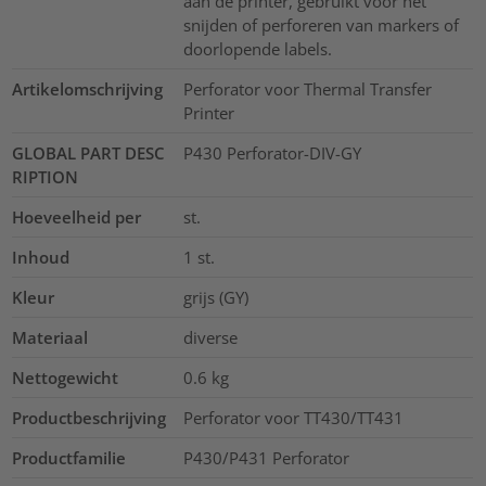
aan de printer, gebruikt voor het
snijden of perforeren van markers of
doorlopende labels.
Artikelomschrijving
Perforator voor Thermal Transfer
Printer
GLOBAL PART DESC
P430 Perforator-DIV-GY
RIPTION
Hoeveelheid per
st.
Inhoud
1
st.
Kleur
grijs (GY)
Materiaal
diverse
Nettogewicht
0.6
kg
Productbeschrijving
Perforator voor TT430/TT431
Productfamilie
P430/P431 Perforator