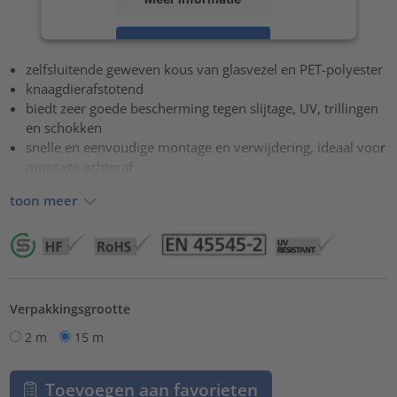
Accepteren
zelfsluitende geweven kous van glasvezel en PET-polyester
powered by
Usercentrics Consent Management Platform
knaagdierafstotend
biedt zeer goede bescherming tegen slijtage, UV, trillingen
en schokken
snelle en eenvoudige montage en verwijdering, ideaal voor
montage achteraf
toon meer
Verpakkingsgrootte
2 m
15 m
Toevoegen aan favorieten