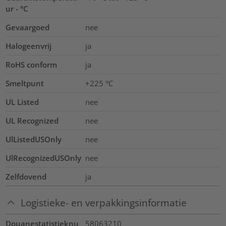
ur - °C
Gevaargoed
nee
Halogeenvrij
ja
RoHS conform
ja
Smeltpunt
+225 °C
UL Listed
nee
UL Recognized
nee
UlListedUSOnly
nee
UlRecognizedUSOnly
nee
Zelfdovend
ja
Logistieke- en verpakkingsinformatie
Douanestatistieknu
58063210