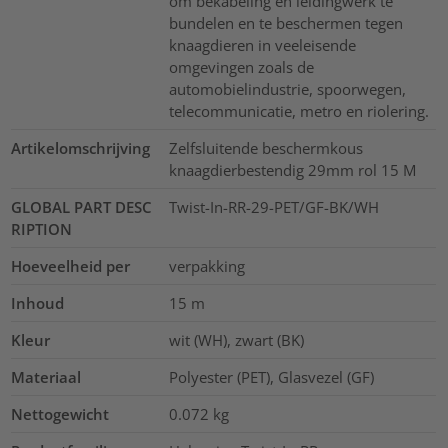
om bekabeling en leidingwerk te
bundelen en te beschermen tegen
knaagdieren in veeleisende
omgevingen zoals de
automobielindustrie, spoorwegen,
telecommunicatie, metro en riolering.
Artikelomschrijving
Zelfsluitende beschermkous
knaagdierbestendig 29mm rol 15 M
GLOBAL PART DESC
Twist-In-RR-29-PET/GF-BK/WH
RIPTION
Hoeveelheid per
verpakking
Inhoud
15
m
Kleur
wit (WH), zwart (BK)
Materiaal
Polyester (PET), Glasvezel (GF)
Nettogewicht
0.072
kg