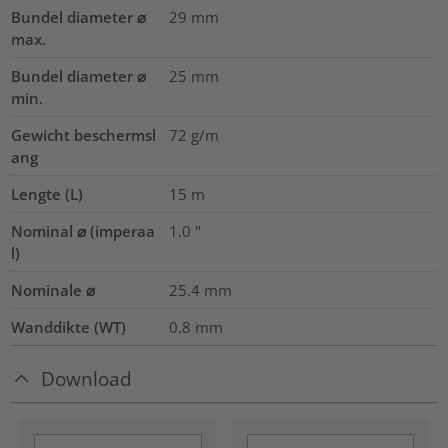
Bundel diameter ⌀
29
mm
max.
Bundel diameter ⌀
25
mm
min.
Gewicht beschermsl
72
g/m
ang
Lengte (L)
15
m
Nominal ⌀ (imperaa
1.0
"
l)
Nominale ⌀
25.4
mm
Wanddikte (WT)
0.8
mm
Download