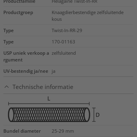
Productfamilie
Helagaine Twist-In-RR
Productgroep
Knaagdierbestendige zelfsluitende
kous
Type
Twist-In-RR-29
Type
170-01163
USP uniek verkoop a
zelfsluitend
rgument
UV-bestendig ja/nee
ja
Technische informatie
Bundel diameter
25-29
mm