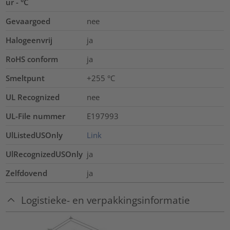
ur - °C
Gevaargoed
nee
Halogeenvrij
ja
RoHS conform
ja
Smeltpunt
+255 °C
UL Recognized
nee
UL-File nummer
E197993
UlListedUSOnly
Link
UlRecognizedUSOnly
ja
Zelfdovend
ja
Logistieke- en verpakkingsinformatie