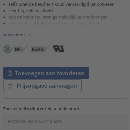
zelfsluitende beschermkous vervaardigd uit polyester
powered by
Usercentrics Consent Management Platform
zeer hoge slijtvastheid
ook na het installeren gemakkelijk aan te brengen
snel en gemakkelijk monteren en demonteren
toon meer
Toevoegen aan favorieten
Prijsopgave aanvragen
Zoek een distributeur bij u in de buurt