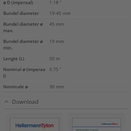
⌀ D (imperaal)
1.18
"
Bundel diameter
19-45
mm
Bundel diameter ⌀
45
mm
max.
Bundel diameter ⌀
19
mm
min.
Lengte (L)
50
m
Nominal ⌀ (imperaa
0.75
"
l)
Nominale ⌀
30
mm
Download