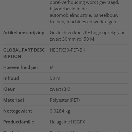
oprekverhouding wordt gevraagd,
bijvoorbeeld in de
automobielindustrie, paneelbouw,
treinen, machines en werktuigen.
Artikelomschrijving
Gevlochten kous PE hoge oprekgraad
zwart 30mm rol 50 M
GLOBAL PART DESC
HEGPX30-PET-BK
RIPTION
Hoeveelheid per
M
Inhoud
50
m
Kleur
zwart (BK)
Materiaal
Polyester (PET)
Nettogewicht
0.0284
kg
Productfamilie
Helagaine HEGPX