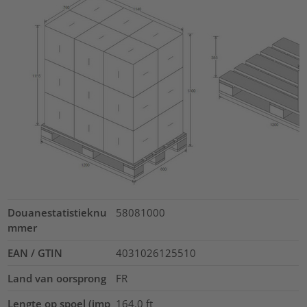
Douanestatistieknu
58081000
mmer
EAN / GTIN
4031026125510
Land van oorsprong
FR
Lengte op spoel (imp
164.0
ft