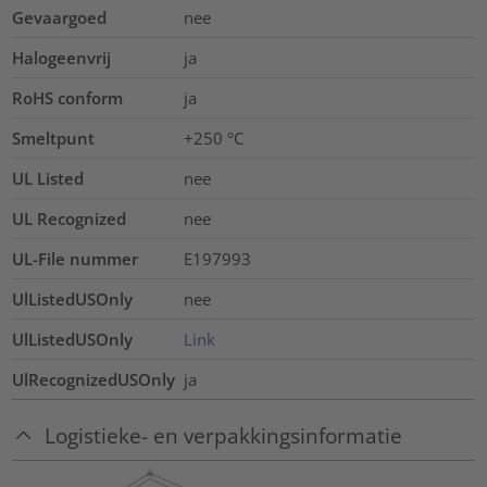
Gevaargoed
nee
Halogeenvrij
ja
RoHS conform
ja
Smeltpunt
+250 °C
UL Listed
nee
UL Recognized
nee
UL-File nummer
E197993
UlListedUSOnly
nee
UlListedUSOnly
Link
UlRecognizedUSOnly
ja
Logistieke- en verpakkingsinformatie