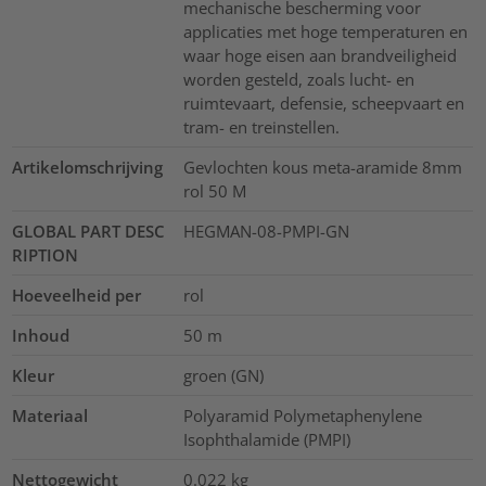
mechanische bescherming voor
applicaties met hoge temperaturen en
waar hoge eisen aan brandveiligheid
worden gesteld, zoals lucht- en
ruimtevaart, defensie, scheepvaart en
tram- en treinstellen.
Artikelomschrijving
Gevlochten kous meta-aramide 8mm
rol 50 M
GLOBAL PART DESC
HEGMAN-08-PMPI-GN
RIPTION
Hoeveelheid per
rol
Inhoud
50
m
Kleur
groen (GN)
Materiaal
Polyaramid Polymetaphenylene
Isophthalamide (PMPI)
Nettogewicht
0.022
kg