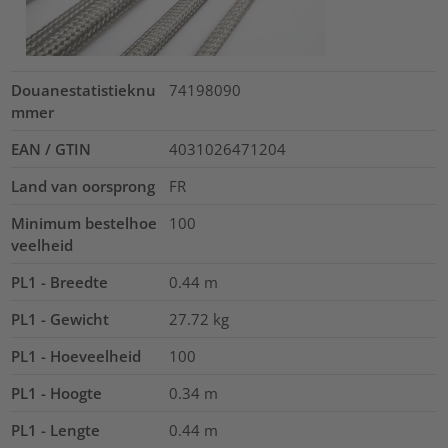
Douanestatistieknu
74198090
mmer
EAN / GTIN
4031026471204
Land van oorsprong
FR
Minimum bestelhoe
100
veelheid
PL1 - Breedte
0.44
m
PL1 - Gewicht
27.72
kg
PL1 - Hoeveelheid
100
PL1 - Hoogte
0.34
m
PL1 - Lengte
0.44
m