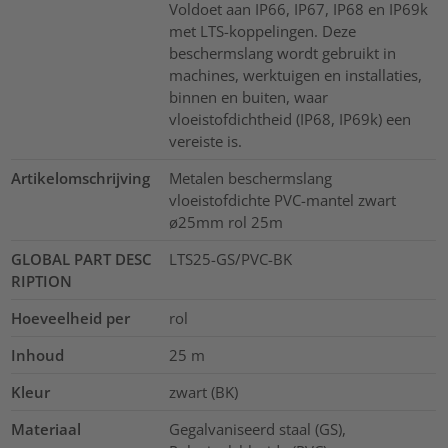
Voldoet aan IP66, IP67, IP68 en IP69k
met LTS-koppelingen. Deze
beschermslang wordt gebruikt in
machines, werktuigen en installaties,
binnen en buiten, waar
vloeistofdichtheid (IP68, IP69k) een
vereiste is.
Artikelomschrijving
Metalen beschermslang
vloeistofdichte PVC-mantel zwart
ø25mm rol 25m
GLOBAL PART DESC
LTS25-GS/PVC-BK
RIPTION
Hoeveelheid per
rol
Inhoud
25
m
Kleur
zwart (BK)
Materiaal
Gegalvaniseerd staal (GS),