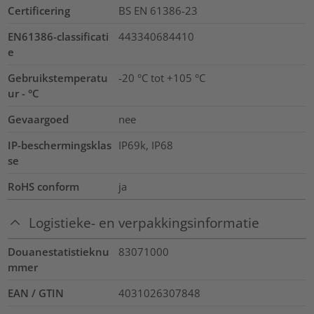
Certificering
BS EN 61386-23
EN61386-classificati
443340684410
e
Gebruikstemperatu
-20 °C tot +105 °C
ur - °C
Gevaargoed
nee
IP-beschermingsklas
IP69k, IP68
se
RoHS conform
ja
Logistieke- en verpakkingsinformatie
Douanestatistieknu
83071000
mmer
EAN / GTIN
4031026307848