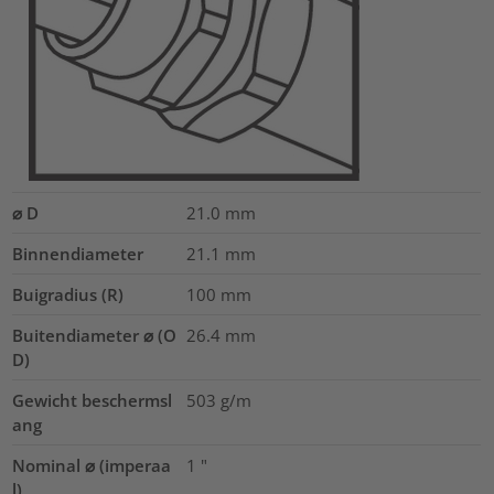
⌀ D
21.0
mm
Binnendiameter
21.1
mm
Buigradius (R)
100
mm
Buitendiameter ⌀ (O
26.4
mm
D)
Gewicht beschermsl
503
g/m
ang
Nominal ⌀ (imperaa
1
"
l)