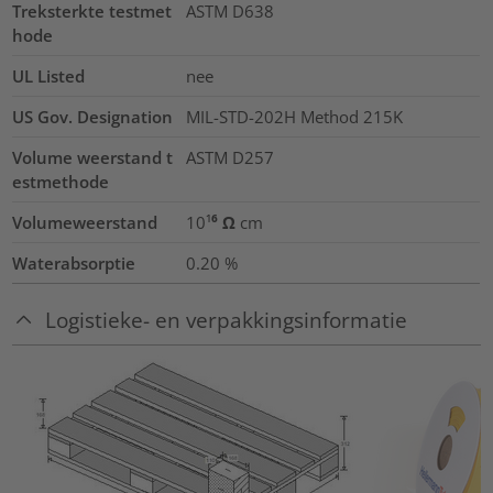
Treksterkte testmet
ASTM D638
hode
UL Listed
nee
US Gov. Designation
MIL-STD-202H Method 215K
Volume weerstand t
ASTM D257
estmethode
Volumeweerstand
10¹⁶ Ω cm
Waterabsorptie
0.20
%
Logistieke- en verpakkingsinformatie