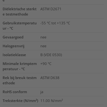
Diëlektrische sterkt
ASTM D2671
e testmethode
Gebruikstemperatu
-55 °C tot +135 °C
ur - °C
Gevaargoed
nee
Halogeenvrij
nee
Isolatieklasse
B (VDE 0530)
Minimale krimptem
+90 °C
peratuur - °C
Rek bij breuk testm
ASTM D638
ethode
RoHS conform
ja
Treksterkte (N/mm²)
11.00
N/mm²