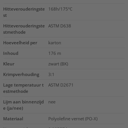
Hitteverouderingste
168h/175°C
st
Hitteverouderingste
ASTM D638
stmethode
Hoeveelheid per
karton
Inhoud
176
m
Kleur
zwart (BK)
Krimpverhouding
3:1
Lage temperatuur t
ASTM D2671
estmethode
Lijm aan binnenzijd
nee
e (ja/nee)
Materiaal
Polyolefine vernet (PO-X)