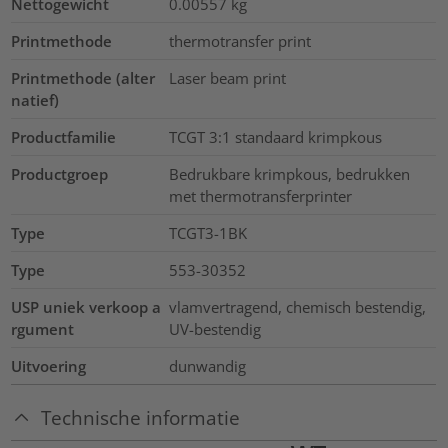
Nettogewicht
0.00557
kg
Printmethode
thermotransfer print
Printmethode (alter
Laser beam print
natief)
Productfamilie
TCGT 3:1 standaard krimpkous
Productgroep
Bedrukbare krimpkous, bedrukken
met thermotransferprinter
Type
TCGT3-1BK
Type
553-30352
USP uniek verkoop a
vlamvertragend, chemisch bestendig,
rgument
UV-bestendig
Uitvoering
dunwandig
Technische informatie