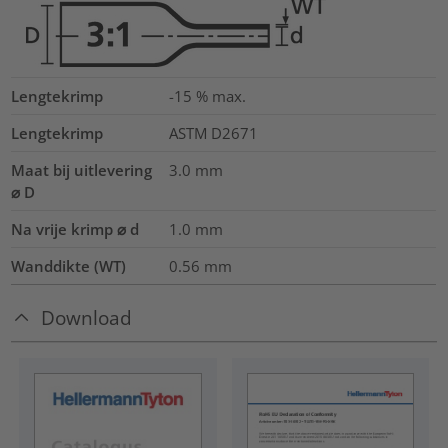
Lengtekrimp
-15 % max.
Lengtekrimp
ASTM D2671
Maat bij uitlevering
3.0
mm
⌀ D
Na vrije krimp ⌀ d
1.0
mm
Wanddikte (WT)
0.56
mm
Download