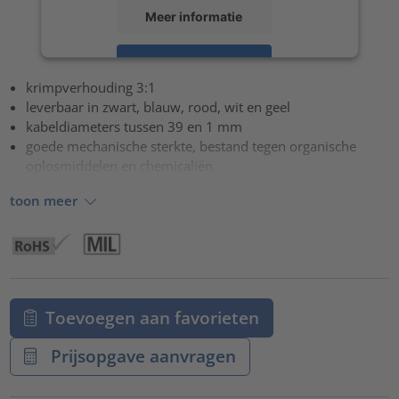
Meer informatie
Accepteren
krimpverhouding 3:1
powered by
Usercentrics Consent Management Platform
leverbaar in zwart, blauw, rood, wit en geel
kabeldiameters tussen 39 en 1 mm
goede mechanische sterkte, bestand tegen organische
oplosmiddelen en chemicaliën
toon meer
Toevoegen aan favorieten
Prijsopgave aanvragen