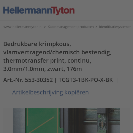
www.hellermanntyton.nl
>
Kabelmanagement producten
>
Identificatiesystemen
Bedrukbare krimpkous,
vlamvertragend/chemisch bestendig,
thermotransfer print, continu,
3.0mm/1.0mm, zwart, 176m
Art.-Nr. 553-30352
| TCGT3-1BK-PO-X-BK
|
Artikelbeschrijving kopiëren