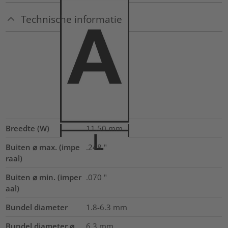
Technische informatie
Breedte (W)
11.50
mm
Buiten ⌀ max. (impe
.248
"
raal)
Buiten ⌀ min. (imper
.070
"
aal)
Bundel diameter
1.8-6.3
mm
Bundel diameter ⌀
6.3
mm