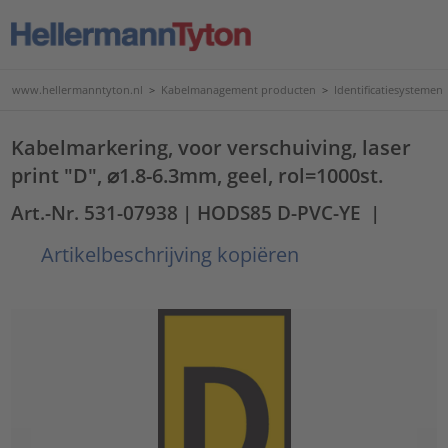
www.hellermanntyton.nl
>
Kabelmanagement producten
>
Identificatiesystemen
Kabelmarkering, voor verschuiving, laser
print "D", ⌀1.8-6.3mm, geel, rol=1000st.
Art.-Nr. 531-07938
| HODS85 D-PVC-YE
|
Artikelbeschrijving kopiëren