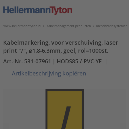
www.hellermanntyton.nl
>
Kabelmanagement producten
>
Identificatiesystemen
Kabelmarkering, voor verschuiving, laser
print "/", ⌀1.8-6.3mm, geel, rol=1000st.
Art.-Nr. 531-07961
| HODS85 /-PVC-YE
|
Artikelbeschrijving kopiëren