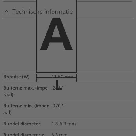
Technische informatie
Breedte (W)
11.50
mm
Buiten ⌀ max. (impe
.248
"
raal)
Buiten ⌀ min. (imper
.070
"
aal)
Bundel diameter
1.8-6.3
mm
Bundel diameter ⌀
6.3
mm