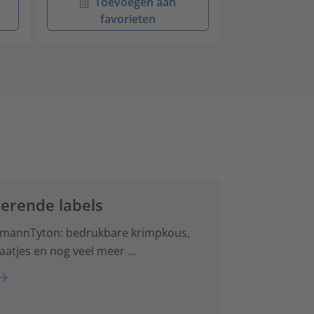
Toevoegen aan
Toev
favorieten
favo
inerende labels
lermannTyton: bedrukbare krimpkous,
atjes en nog veel meer ...