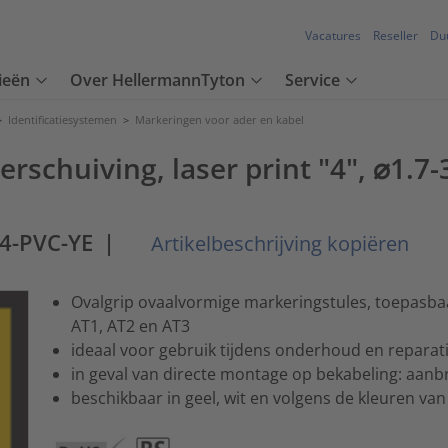
Vacatures
Reseller
Du
ieën
Over HellermannTyton
Service
>
Identificatiesystemen
>
Markeringen voor ader en kabel
rschuiving, laser print "4", ⌀1.7
4-PVC-YE
|
Artikelbeschrijving kopiëren
Ovalgrip ovaalvormige markeringstules, toepasba
AT1, AT2 en AT3
ideaal voor gebruik tijdens onderhoud en reparat
in geval van directe montage op bekabeling: aan
beschikbaar in geel, wit en volgens de kleuren va