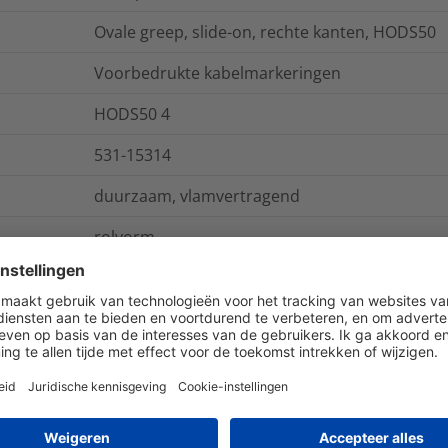
Ovale greep, slide-on, rechte kanten, HODS50
Voorbedrukte kabelmarkeringen
HODS50 4
531-15314
duurzaam, vlamvertragend
rolvorm
Bij markering van aders en kabels met kleinere
aangebracht. Voor grotere bundels wordt het g
markeringsplaatjes uit de AT-serie aanbevolen.
De markeringspijl AT1 draagt maximaal 7 tules
HODS85 en type AT3 maximaal 14 tules HODS8
AT1