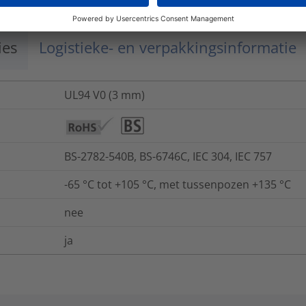
ies
Logistieke- en verpakkingsinformatie
UL94 V0 (3 mm)
BS-2782-540B, BS-6746C, IEC 304, IEC 757
-65 °C tot +105 °C, met tussenpozen +135 °C
nee
ja