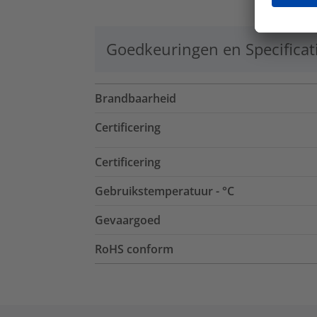
Goedkeuringen en Specificat
Brandbaarheid
Certificering
Certificering
Gebruikstemperatuur - °C
Gevaargoed
RoHS conform