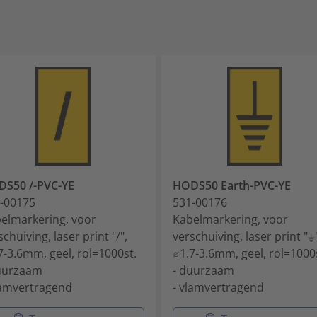
S50 /-PVC-YE
HODS50 Earth-PVC-YE
-00175
531-00176
elmarkering, voor
Kabelmarkering, voor
schuiving, laser print "/",
verschuiving, laser print "⏚"
7-3.6mm, geel, rol=1000st.
⌀1.7-3.6mm, geel, rol=1000
uurzaam
- duurzaam
lamvertragend
- vlamvertragend