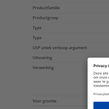
Productfamilie
Productgroep
Type
Type
USP uniek verkoop argument
Uitvoering
Verwerking
Voor grootte