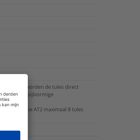
 diameters worden de tules direct
ebruik van pijlvormige
 HODS50, type AT2 maximaal 8 tules
5.