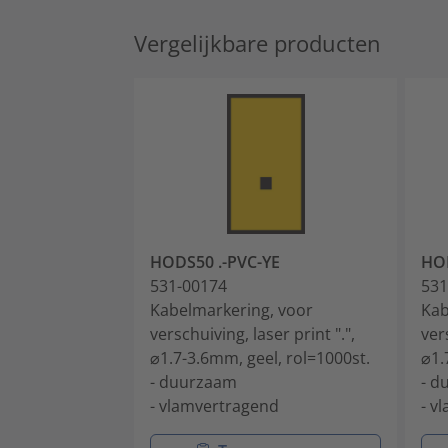
Vergelijkbare producten
HODS50 .-PVC-YE
HOD
531-00174
531
Kabelmarkering, voor
Kab
verschuiving, laser print ".",
ver
⌀1.7-3.6mm, geel, rol=1000st.
⌀1.
- duurzaam
- d
- vlamvertragend
- v