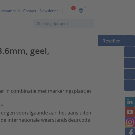
NL
0
urzaamheid
Contact
Newsletter
Reseller
-3.6mm, geel,
ar in combinatie met markeringsplaatjes
ie
brengen voorafgaande aan het aansluiten
n de internationale weerstandskleurcode