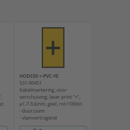
HODS50 +-PVC-YE
HODS50 -PVC-
531-00451
531-00452
Kabelmarkering, voor
Kabelmarkerin
,
verschuiving, laser print "+",
verschuiving, la
st.
⌀1.7-3.6mm, geel, rol=1000st.
⌀1.7-3.6mm, ge
- duurzaam
- duurzaam
- vlamvertragend
- vlamvertrag