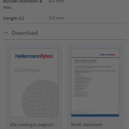
Bundel diameter ⌀
4.0
mm
min.
Lengte (L)
5.0
mm
Download
RoHS datasheet
Alle catalogus pagina’s