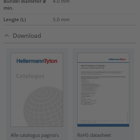
Bundel diameter ⌀
4.0
mm
min.
Lengte (L)
5.0
mm
Download
RoHS datasheet
Alle catalogus pagina’s