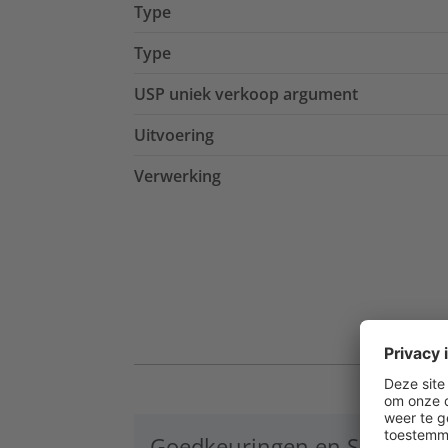
Type
Type
USP uniek verkoop argument
Uitvoering
Verwerking
Goedkeuringen en Specificat