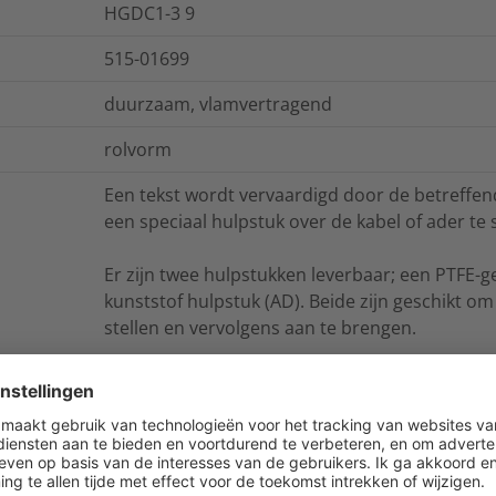
HGDC1-3 9
515-01699
duurzaam, vlamvertragend
rolvorm
Een tekst wordt vervaardigd door de betreffe
een speciaal hulpstuk over de kabel of ader te 
Er zijn twee hulpstukken leverbaar; een PTFE-g
kunststof hulpstuk (AD). Beide zijn geschikt o
stellen en vervolgens aan te brengen.
De LFH-serie wordt met de hand aangebracht.
ies
Logistieke- en verpakkingsinformatie