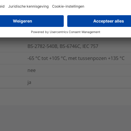
UL94 V0 (3 mm)
BS-2782-540B, BS-6746C, IEC 757
-65 °C tot +105 °C, met tussenpozen +135 °C
nee
ja