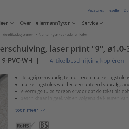
Vacatures
Reseller
Du
ieën
Over HellermannTyton
Service
>
Identificatiesystemen
>
Markeringen voor ader en kabel
rschuiving, laser print "9", ⌀1.0-
3 9-PVC-WH
|
Artikelbeschrijving kopiëren
Helagrip eenvoudig te monteren markeringstule v
markeringstules worden gemonteerd voorafgaand
V-vormige tules zorgen ervoor dat de tekst als gehee
beschikbaar in geel, wit en volgens de kleuren va
toon meer