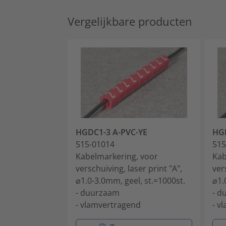
Vergelijkbare producten
HGDC1-3 A-PVC-YE
HGD
515-01014
515
Kabelmarkering, voor
Kab
verschuiving, laser print "A",
ver
⌀1.0-3.0mm, geel, st.=1000st.
⌀1.
- duurzaam
- d
- vlamvertragend
- v