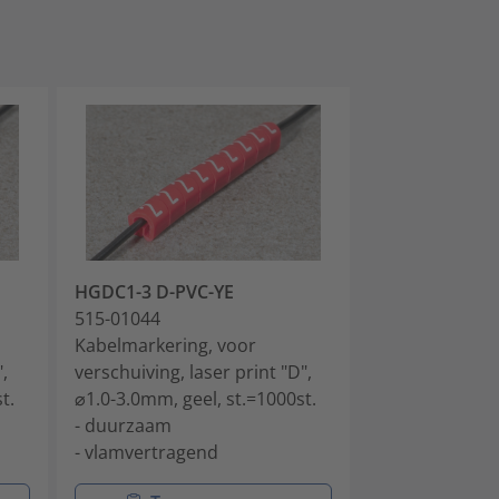
HGDC1-3 D-PVC-YE
HGDC1-3 E-PV
515-01044
515-01054
Kabelmarkering, voor
Kabelmarkerin
,
verschuiving, laser print "D",
verschuiving, l
t.
⌀1.0-3.0mm, geel, st.=1000st.
⌀1.0-3.0mm, ge
- duurzaam
- duurzaam
- vlamvertragend
- vlamvertrag