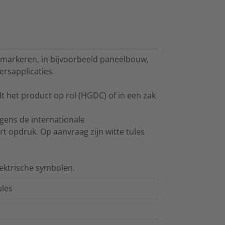
 markeren, in bijvoorbeeld paneelbouw,
ersapplicaties.
t het product op rol (HGDC) of in een zak
gens de internationale
t opdruk. Op aanvraag zijn witte tules
lektrische symbolen.
ules