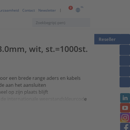
NL
0
urzaamheid
Contact
Newsletter
Reseller
3.0mm, wit, st.=1000st.
oor een brede range aders en kabels
e aan het aansluiten
l op zijn plaats blijft
n de internationale weerstandskleurcode