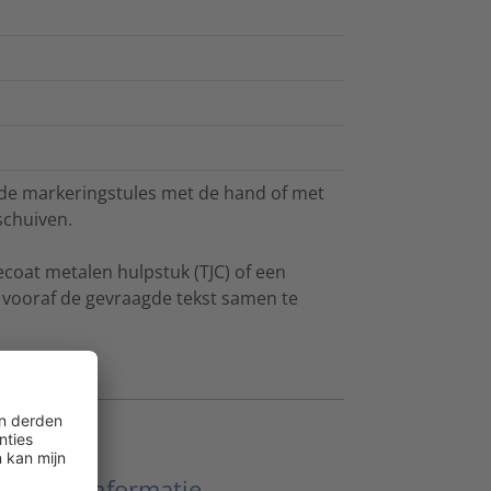
nde markeringstules met de hand of met
schuiven.
ecoat metalen hulpstuk (TJC) of een
m vooraf de gevraagde tekst samen te
Meer informatie