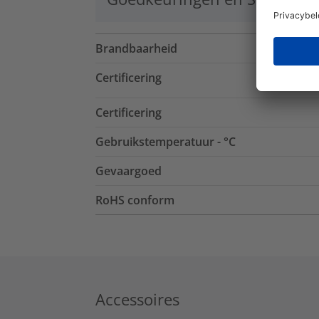
Brandbaarheid
Certificering
Certificering
Gebruikstemperatuur - °C
Gevaargoed
RoHS conform
Accessoires