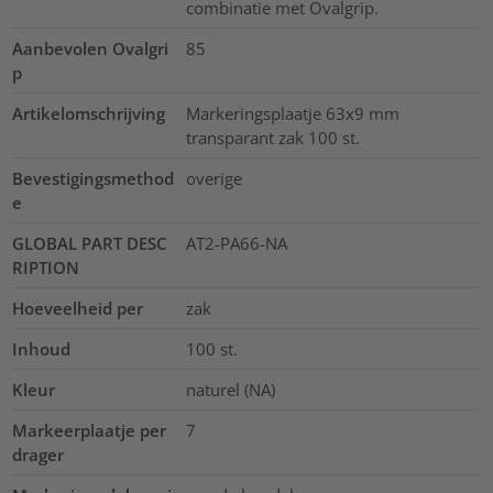
combinatie met Ovalgrip.
Aanbevolen Ovalgri
85
p
Artikelomschrijving
Markeringsplaatje 63x9 mm
transparant zak 100 st.
Bevestigingsmethod
overige
e
GLOBAL PART DESC
AT2-PA66-NA
RIPTION
Hoeveelheid per
zak
Inhoud
100
st.
Kleur
naturel (NA)
Markeerplaatje per
7
drager