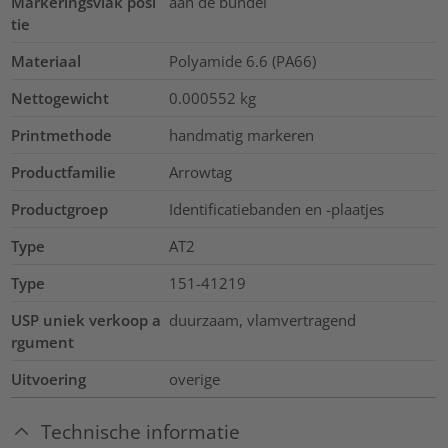
Markeringsvlak posi
aan de bundel
tie
Materiaal
Polyamide 6.6 (PA66)
Nettogewicht
0.000552
kg
Printmethode
handmatig markeren
Productfamilie
Arrowtag
Productgroep
Identificatiebanden en -plaatjes
Type
AT2
Type
151-41219
USP uniek verkoop a
duurzaam, vlamvertragend
rgument
Uitvoering
overige
Technische informatie