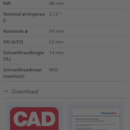
NW
48
mm
Nominal ⌀ (imperaa
2.13
"
l)
Nominale ⌀
54
mm
SW (A/F2)
52
mm
Schroefdraadlengte
14
mm
(TL)
Schroefdraadmaat
M50
(metrisch)
Download