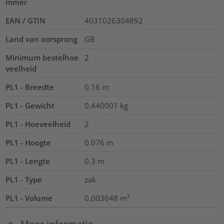
mmer
EAN / GTIN
4031026304892
Land van oorsprong
GB
Minimum bestelhoe
2
veelheid
PL1 - Breedte
0.16
m
PL1 - Gewicht
0.440001
kg
PL1 - Hoeveelheid
2
PL1 - Hoogte
0.076
m
PL1 - Lengte
0.3
m
PL1 - Type
zak
PL1 - Volume
0.003648
m³
Meer informatie