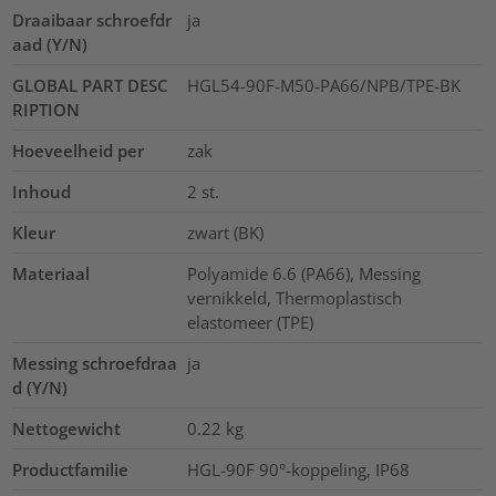
Draaibaar schroefdr
ja
aad (Y/N)
GLOBAL PART DESC
HGL54-90F-M50-PA66/NPB/TPE-BK
RIPTION
Hoeveelheid per
zak
Inhoud
2
st.
Kleur
zwart (BK)
Materiaal
Polyamide 6.6 (PA66), Messing
vernikkeld, Thermoplastisch
elastomeer (TPE)
Messing schroefdraa
ja
d (Y/N)
Nettogewicht
0.22
kg
Productfamilie
HGL-90F 90°-koppeling, IP68