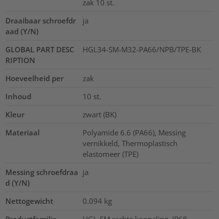
zak 10 st.
Draaibaar schroefdr
ja
aad (Y/N)
GLOBAL PART DESC
HGL34-SM-M32-PA66/NPB/TPE-BK
RIPTION
Hoeveelheid per
zak
Inhoud
10
st.
Kleur
zwart (BK)
Materiaal
Polyamide 6.6 (PA66), Messing
vernikkeld, Thermoplastisch
elastomeer (TPE)
Messing schroefdraa
ja
d (Y/N)
Nettogewicht
0.094
kg
Productfamilie
HGL-SM rechte koppeling, IP68