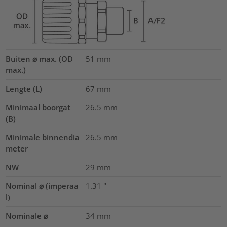
Buiten ⌀ max. (OD
51
mm
max.)
Lengte (L)
67
mm
Minimaal boorgat
26.5
mm
(B)
Minimale binnendia
26.5
mm
meter
NW
29
mm
Nominal ⌀ (imperaa
1.31
"
l)
Nominale ⌀
34
mm