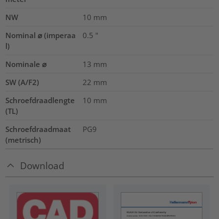
NW
10
mm
Nominal ⌀ (imperaa
0.5
"
l)
Nominale ⌀
13
mm
SW (A/F2)
22
mm
Schroefdraadlengte
10
mm
(TL)
Schroefdraadmaat
PG9
(metrisch)
Download