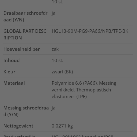
10 st.
Draaibaar schroefdr
ja
aad (Y/N)
GLOBAL PART DESC
HGL13-90M-PG9-PA66/NPB/TPE-BK
RIPTION
Hoeveelheid per
zak
Inhoud
10
st.
Kleur
zwart (BK)
Materiaal
Polyamide 6.6 (PA66), Messing
vernikkeld, Thermoplastisch
elastomeer (TPE)
Messing schroefdraa
ja
d (Y/N)
Nettogewicht
0.0271
kg
Productfamilie
HGL-90M 90°-koppeling IP68