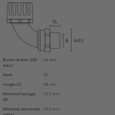
Buiten ⌀ max. (OD
24
mm
max.)
Hoek
90
Lengte (L)
58
mm
Minimaal boorgat
10.5
mm
(B)
Minimale binnendia
10.5
mm
meter