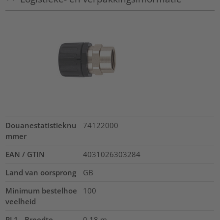
Douanestatistieknu
74122000
mmer
EAN / GTIN
4031026303284
Land van oorsprong
GB
Minimum bestelhoe
100
veelheid
PL1 - Breedte
0.18
m