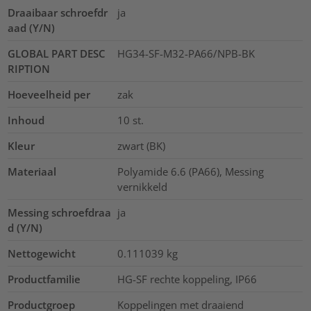
Draaibaar schroefdr
ja
aad (Y/N)
GLOBAL PART DESC
HG34-SF-M32-PA66/NPB-BK
RIPTION
Hoeveelheid per
zak
Inhoud
10
st.
Kleur
zwart (BK)
Materiaal
Polyamide 6.6 (PA66), Messing
vernikkeld
Messing schroefdraa
ja
d (Y/N)
Nettogewicht
0.111039
kg
Productfamilie
HG-SF rechte koppeling, IP66
Productgroep
Koppelingen met draaiend