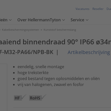
Vacatures
Reseller
Du
ieën
Over HellermannTyton
Service
>
Kabelbeschermingssystemen
>
Kunststof beschermslang
raaiend binnendraad 90° IP66 ø34
0F-M32-PA66/NPB-BK
|
Artikelbeschrijving
eendelig, snelle montage
hoge treksterkte
goed bestand tegen oplosmiddelen en oliën
vrij van halogenen, zwavel en fosfor