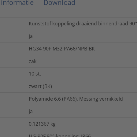
 informatie
Download
Kunststof koppeling draaiend binnendraad 90°
ja
HG34-90F-M32-PA66/NPB-BK
zak
10
st.
zwart (BK)
Polyamide 6.6 (PA66), Messing vernikkeld
ja
0.121367
kg
HG-90F 90°-koppeling, IP66