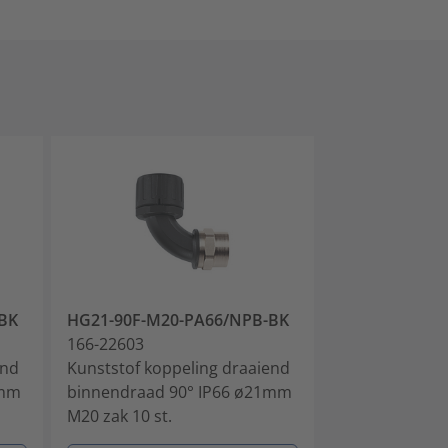
BK
HG21-90F-M20-PA66/NPB-BK
HG28-90F-M2
166-22603
166-22604
end
Kunststof koppeling draaiend
Kunststof kop
6mm
binnendraad 90° IP66 ø21mm
binnendraad 
M20 zak 10 st.
M25 zak 10 st.