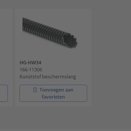
HG-HW34
HG-HI34
166-11306
166-11505
Kunststof beschermslang
Kunststof bes
Toevoegen aan
Toev
favorieten
favo