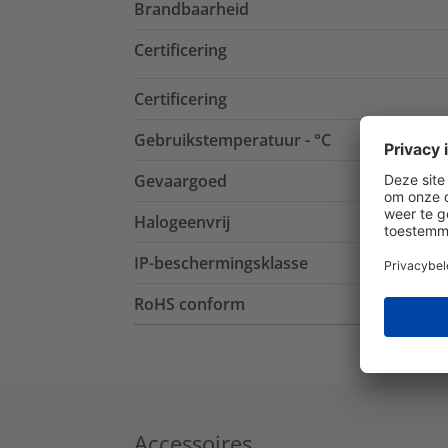
Brandbaarheid
Certificering
Certificering
Gebruikstemperatuur - °C
Gevaargoed
Halogeenvrij
IP-beschermingsklasse
RoHS conform
Accessoires