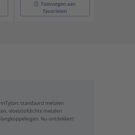
Toevoegen aan
Toev
favorieten
favo
annTyton: standaard metalen
n, vloeistofdichte metalen
langkoppelingen. Nu ontdekken!