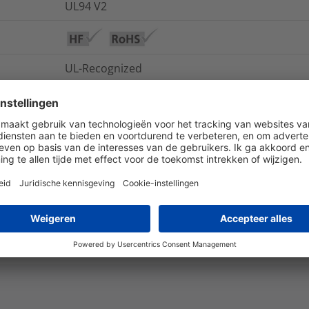
UL94 V2
UL-Recognized
-50 °C tot +135 °C
nee
ja
IP66
ja