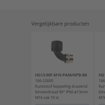
Vergelijkbare producten
HG13-90F-M16-PA66/NPB-BK
HG
166-22600
166
Kunststof koppeling draaiend
Kun
binnendraad 90° IP66 ø13mm
bin
M16 zak 10 st.
M16