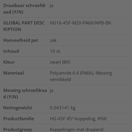
Draaibaar schroefdr
ja
aad (Y/N)
GLOBAL PART DESC
HG16-45F-M20-PA66/NPB-BK
RIPTION
Hoeveelheid per
zak
Inhoud
10
st.
Kleur
zwart (BK)
Materiaal
Polyamide 6.6 (PA66), Messing
vernikkeld
Messing schroefdraa
ja
d (Y/N)
Nettogewicht
0.043141
kg
Productfamilie
HG-45F 45°-koppeling, IP66
Productgroep
Koppelingen met draaiend