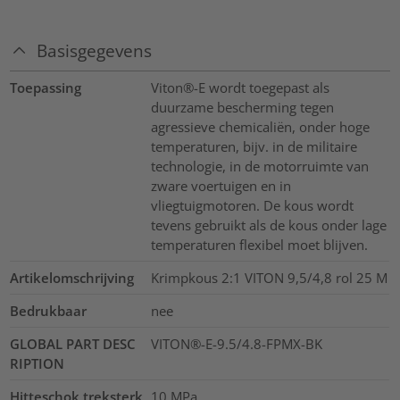
Basisgegevens
Toepassing
Viton®-E wordt toegepast als
duurzame bescherming tegen
agressieve chemicaliën, onder hoge
temperaturen, bijv. in de militaire
technologie, in de motorruimte van
zware voertuigen en in
vliegtuigmotoren. De kous wordt
tevens gebruikt als de kous onder lage
temperaturen flexibel moet blijven.
Artikelomschrijving
Krimpkous 2:1 VITON 9,5/4,8 rol 25 M
Bedrukbaar
nee
GLOBAL PART DESC
VITON®-E-9.5/4.8-FPMX-BK
RIPTION
Hitteschok treksterk
10
MPa