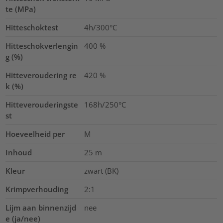
te (MPa)
Hitteschoktest
4h/300°C
Hitteschokverlengin
400
%
g (%)
Hitteveroudering re
420
%
k (%)
Hitteverouderingste
168h/250°C
st
Hoeveelheid per
M
Inhoud
25
m
Kleur
zwart (BK)
Krimpverhouding
2:1
Lijm aan binnenzijd
nee
e (ja/nee)