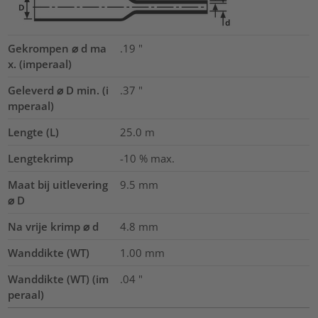
Gekrompen ⌀ d ma
.19
"
x. (imperaal)
Geleverd ⌀ D min. (i
.37
"
mperaal)
Lengte (L)
25.0
m
Lengtekrimp
-10 % max.
Maat bij uitlevering
9.5
mm
⌀ D
Na vrije krimp ⌀ d
4.8
mm
Wanddikte (WT)
1.00
mm
Wanddikte (WT) (im
.04
"
peraal)