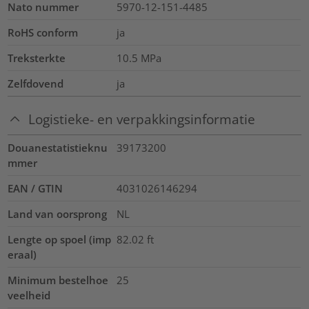
Nato nummer
5970-12-151-4485
RoHS conform
ja
Treksterkte
10.5
MPa
Zelfdovend
ja
Logistieke- en verpakkingsinformatie
Douanestatistieknu
39173200
mmer
EAN / GTIN
4031026146294
Land van oorsprong
NL
Lengte op spoel (imp
82.02
ft
eraal)
Minimum bestelhoe
25
veelheid