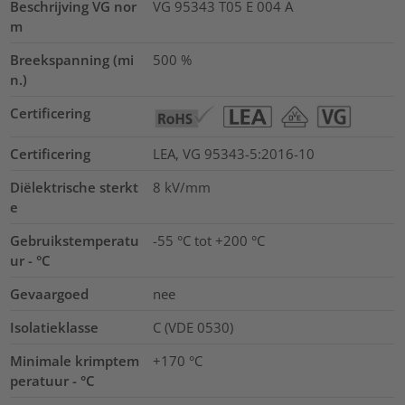
Beschrijving VG nor
VG 95343 T05 E 004 A
m
Breekspanning (mi
500
%
n.)
Certificering
Certificering
LEA, VG 95343-5:2016-10
Diëlektrische sterkt
8
kV/mm
e
Gebruikstemperatu
-55 °C tot +200 °C
ur - °C
Gevaargoed
nee
Isolatieklasse
C (VDE 0530)
Minimale krimptem
+170 °C
peratuur - °C