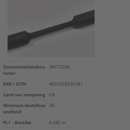
Douanestatistieknu
39173200
mmer
EAN / GTIN
4031026536781
Land van oorsprong
CN
Minimum bestelhoe
30
veelheid
PL1 - Breedte
0.385
m