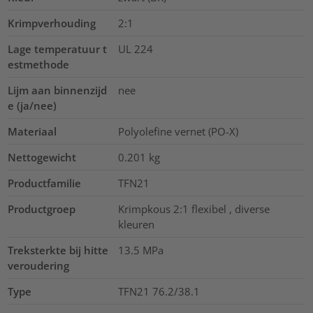
Krimpverhouding
2:1
Lage temperatuur t
UL 224
estmethode
Lijm aan binnenzijd
nee
e (ja/nee)
Materiaal
Polyolefine vernet (PO-X)
Nettogewicht
0.201
kg
Productfamilie
TFN21
Productgroep
Krimpkous 2:1 flexibel , diverse
kleuren
Treksterkte bij hitte
13.5
MPa
veroudering
Type
TFN21 76.2/38.1