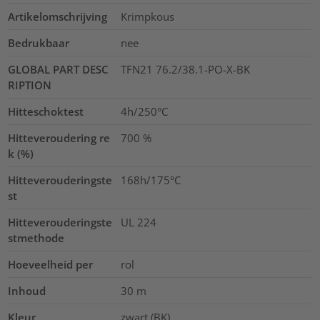
Artikelomschrijving
Krimpkous
Bedrukbaar
nee
GLOBAL PART DESC
TFN21 76.2/38.1-PO-X-BK
RIPTION
Hitteschoktest
4h/250°C
Hitteveroudering re
700
%
k (%)
Hitteverouderingste
168h/175°C
st
Hitteverouderingste
UL 224
stmethode
Hoeveelheid per
rol
Inhoud
30
m
Kleur
zwart (BK)