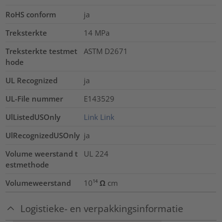
RoHS conform
ja
Treksterkte
14
MPa
Treksterkte testmet
ASTM D2671
hode
UL Recognized
ja
UL-File nummer
E143529
UlListedUSOnly
Link
Link
UlRecognizedUSOnly
ja
Volume weerstand t
UL 224
estmethode
Volumeweerstand
10¹⁴ Ω cm
Logistieke- en verpakkingsinformatie