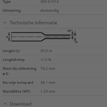
Type
309-61014
Uitvoering
dunwandig
Technische informatie
Lengte (L)
30.0
m
Lengtekrimp
+/-5 %
Maat bij uitlevering
76.2
mm
⌀ D
Na vrije krimp ⌀ d
38.1
mm
Wanddikte (WT)
1.20
mm
Download