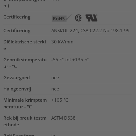
n.)
Certificering
Certificering
ANSI/UL 224, CSA-C22.2 No.198.1-99
Diëlektrische sterkt
30
kV/mm
e
Gebruikstemperatu
-55 °C tot +135 °C
ur - °C
Gevaargoed
nee
Halogeenvrij
nee
Minimale krimptem
+105 °C
peratuur - °C
Rek bij breuk testm
ASTM D638
ethode
RoHS conform
ja