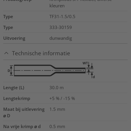
kleuren
Type
TF31-1.5/0.5
Type
333-30159
Uitvoering
dunwandig
Technische informatie
Lengte (L)
30.0
m
Lengtekrimp
+5 % / -15 %
Maat bij uitlevering
1.5
mm
⌀ D
Na vrije krimp ⌀ d
0.5
mm