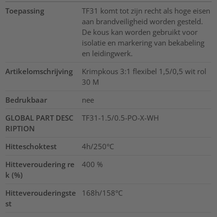
Toepassing
TF31 komt tot zijn recht als hoge eisen
aan brandveiligheid worden gesteld.
De kous kan worden gebruikt voor
isolatie en markering van bekabeling
en leidingwerk.
Artikelomschrijving
Krimpkous 3:1 flexibel 1,5/0,5 wit rol
30 M
Bedrukbaar
nee
GLOBAL PART DESC
TF31-1.5/0.5-PO-X-WH
RIPTION
Hitteschoktest
4h/250°C
Hitteveroudering re
400
%
k (%)
Hitteverouderingste
168h/158°C
st