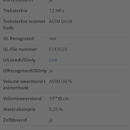
Treksterkte
12
MPa
Treksterkte testmet
ASTM D638
hode
UL Recognized
nee
UL-File nummer
E143529
UlListedUSOnly
Link
UlRecognizedUSOnly
ja
Volume weerstand t
ASTM D876
estmethode
Volumeweerstand
10¹⁴ Ω cm
Waterabsorptie
0.25
%
Zelfdovend
ja