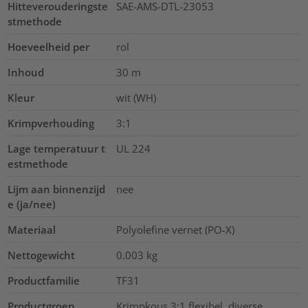
Hitteverouderingste
SAE-AMS-DTL-23053
stmethode
Hoeveelheid per
rol
Inhoud
30
m
Kleur
wit (WH)
Krimpverhouding
3:1
Lage temperatuur t
UL 224
estmethode
Lijm aan binnenzijd
nee
e (ja/nee)
Materiaal
Polyolefine vernet (PO-X)
Nettogewicht
0.003
kg
Productfamilie
TF31
Productgroep
Krimpkous 3:1 flexibel, diverse