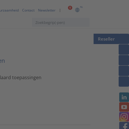
NL
0
urzaamheid
Contact
Newsletter
Reseller
en
ndaard toepassingen