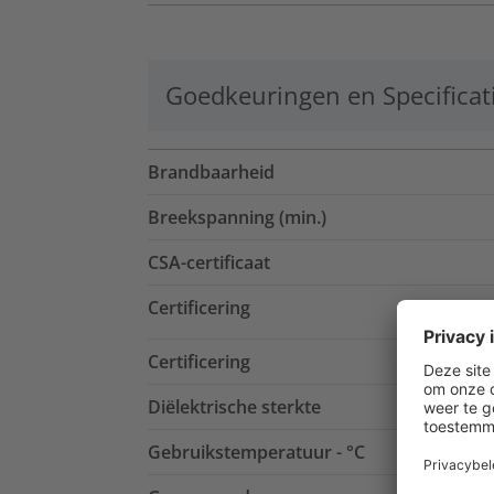
Goedkeuringen en Specificat
Brandbaarheid
Breekspanning (min.)
CSA-certificaat
Certificering
Certificering
Diëlektrische sterkte
Gebruikstemperatuur - °C