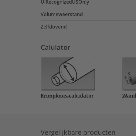
UlRecognizedUSOnly
Volumeweerstand
Zelfdovend
Calulator
Krimpkous-calculator
Wandd
Vergelijkbare producten