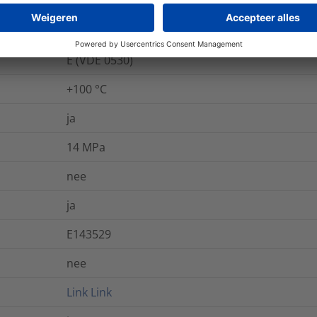
nee
nee
E (VDE 0530)
+100 °C
ja
14
MPa
nee
ja
E143529
nee
Link
Link