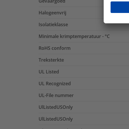
Gevaargoed
Halogeenvrij
Isolatieklasse
Minimale krimptemperatuur - °C
RoHS conform
Treksterkte
UL Listed
UL Recognized
UL-File nummer
UlListedUSOnly
UlListedUSOnly