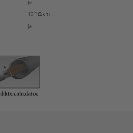
ja
10¹⁴ Ω cm
ja
ikte-calculator