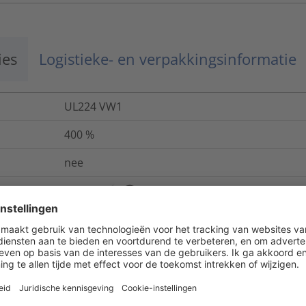
ies
Logistieke- en verpakkingsinformatie
UL224 VW1
400
%
nee
ANSI/UL 224, CSA, DIN 75200 (09/1980)
20
kV/mm
-55 °C tot +125 °C