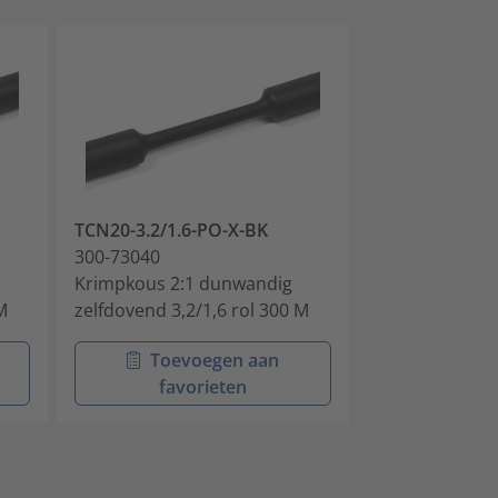
TCN20-3.2/1.6-PO-X-BK
TCN20-3.2/1.6
300-73040
300-73041
Krimpkous 2:1 dunwandig
Krimpkous
M
zelfdovend 3,2/1,6 rol 300 M
Toevoegen aan
Toev
favorieten
favo