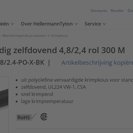
Vacatures
Reseller
Du
ieën
Over HellermannTyton
Service
>
Warmkrimpende producten
>
Krimpkous
g zelfdovend 4,8/2,4 rol 300 M
.8/2.4-PO-X-BK
|
Artikelbeschrijving kopiër
uit polyolefine vervaardigde krimpkous voor sta
zelfdovend, UL224 VW-1, CSA
snel krimpend
lage krimptemperatuur