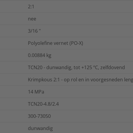
2:1
nee
3/16
"
Polyolefine vernet (PO-X)
0.00884
kg
TCN20 - dunwandig, tot +125 ºC, zelfdovend
Krimpkous 2:1 - op rol en in voorgesneden len
14
MPa
TCN20-4.8/2.4
300-73050
dunwandig