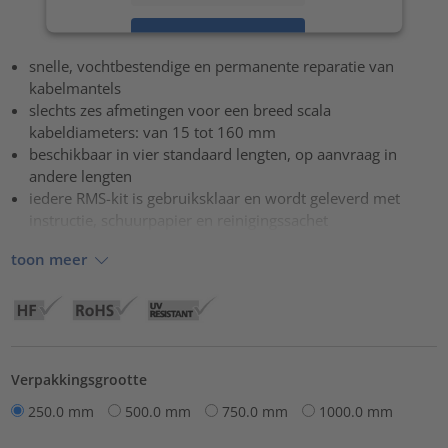
Accepteren
snelle, vochtbestendige en permanente reparatie van
powered by
Usercentrics Consent Management Platform
kabelmantels
slechts zes afmetingen voor een breed scala
kabeldiameters: van 15 tot 160 mm
beschikbaar in vier standaard lengten, op aanvraag in
andere lengten
iedere RMS-kit is gebruiksklaar en wordt geleverd met
instructie, schuurpapier en reinigingssachet
toon meer
Verpakkingsgrootte
250.0 mm
500.0 mm
750.0 mm
1000.0 mm