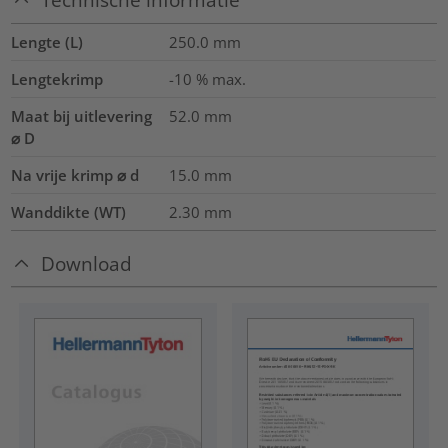
Lengte (L)
250.0
mm
Lengtekrimp
-10 % max.
Maat bij uitlevering
52.0
mm
⌀ D
Na vrije krimp ⌀ d
15.0
mm
Wanddikte (WT)
2.30
mm
Download