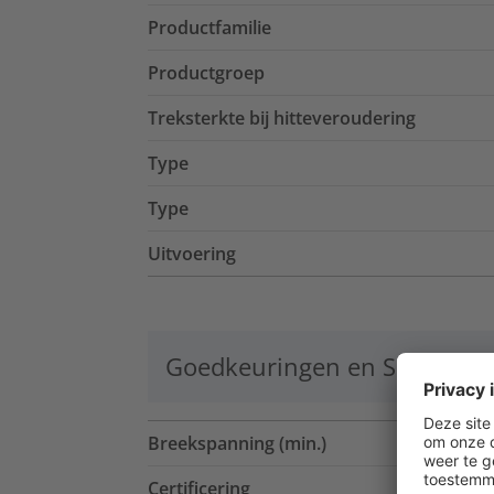
Productfamilie
Productgroep
Treksterkte bij hitteveroudering
Type
Type
Uitvoering
Goedkeuringen en Specificat
Breekspanning (min.)
Certificering