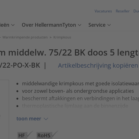
Vacatures
Reseller
Du
ieën
Over HellermannTyton
Service
>
Warmkrimpende producten
>
Krimpkous
m middelw. 75/22 BK doos 5 lengt
/22-PO-X-BK
|
Artikelbeschrijving kopiëren
middelwandige krimpkous met goede isolatiewaa
voor zowel boven- als ondergrondse applicaties
beschermt aftakkingen en verbindingen in het la
thermoplastische lijmlaag aan de binnenzijde
toon meer