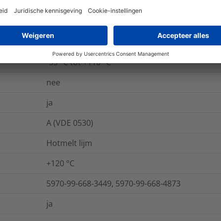
15
kV/mm
IEC 60243
-55 °C tot +110 °C
nee
ja
A (VDE 0530)
Hotmelt lijm
+120 °C
5970-99-668-3449, 5970-99-668-4873
ja