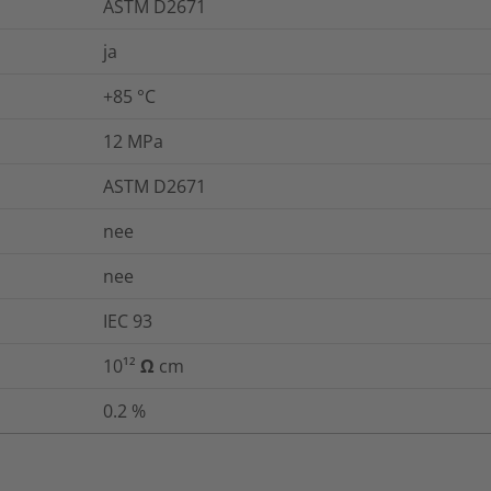
ASTM D2671
ja
+85 °C
12
MPa
ASTM D2671
nee
nee
IEC 93
10¹² Ω cm
0.2
%