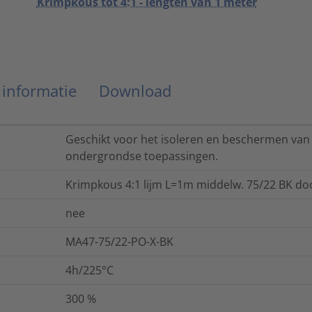
Krimpkous tot 4:1 - lengten van 1 meter
 informatie
Download
Geschikt voor het isoleren en beschermen van 
ondergrondse toepassingen.
Krimpkous 4:1 lijm L=1m middelw. 75/22 BK doo
nee
MA47-75/22-PO-X-BK
4h/225°C
300
%