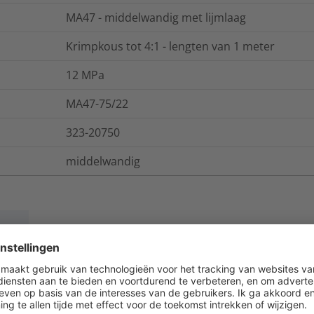
MA47 - middelwandig met lijmlaag
Krimpkous tot 4:1 - lengten van 1 meter
12
MPa
MA47-75/22
323-20750
middelwandig
ies
Logistieke- en verpakkingsinformatie
350
%