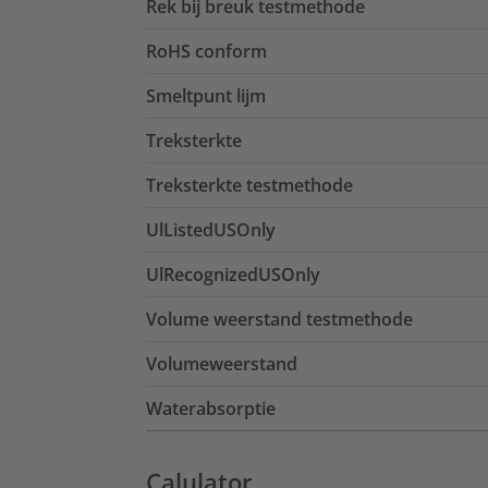
Rek bij breuk testmethode
RoHS conform
Smeltpunt lijm
Treksterkte
Treksterkte testmethode
UlListedUSOnly
UlRecognizedUSOnly
Volume weerstand testmethode
Volumeweerstand
Waterabsorptie
Calulator