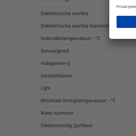
Diëlektrische sterkte
Diëlektrische sterkte testmethode
Gebruikstemperatuur - °C
Gevaargoed
Halogeenvrij
Isolatieklasse
Lijm
Minimale krimptemperatuur - °C
Nato nummer
Oliebestendig (Ja/Nee)