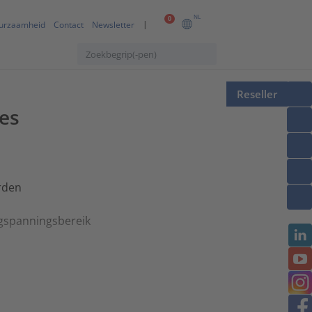
NL
0
urzaamheid
Contact
Newsletter
Reseller
es
rden
agspanningsbereik