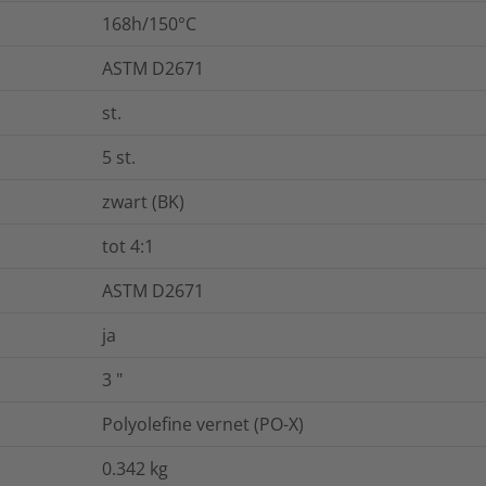
168h/150°C
ASTM D2671
st.
5
st.
zwart (BK)
tot 4:1
ASTM D2671
ja
3
"
Polyolefine vernet (PO-X)
0.342
kg