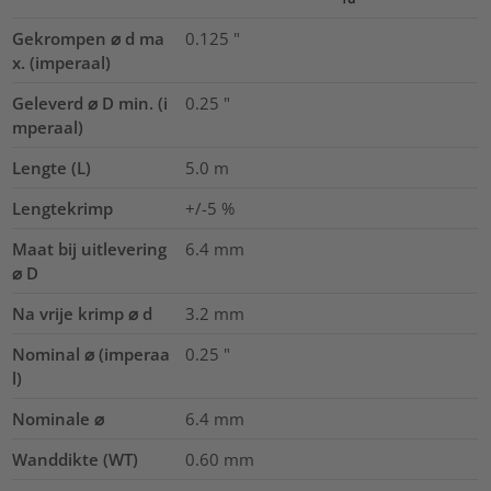
Gekrompen ⌀ d ma
0.125
"
x. (imperaal)
Geleverd ⌀ D min. (i
0.25
"
mperaal)
Lengte (L)
5.0
m
Lengtekrimp
+/-5 %
Maat bij uitlevering
6.4
mm
⌀ D
Na vrije krimp ⌀ d
3.2
mm
Nominal ⌀ (imperaa
0.25
"
l)
Nominale ⌀
6.4
mm
Wanddikte (WT)
0.60
mm