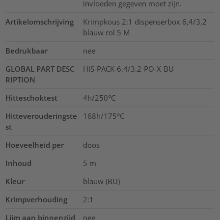
invloeden gegeven moet zijn.
Artikelomschrijving
Krimpkous 2:1 dispenserbox 6,4/3,2
blauw rol 5 M
Bedrukbaar
nee
GLOBAL PART DESC
HIS-PACK-6.4/3.2-PO-X-BU
RIPTION
Hitteschoktest
4h/250°C
Hitteverouderingste
168h/175°C
st
Hoeveelheid per
doos
Inhoud
5
m
Kleur
blauw (BU)
Krimpverhouding
2:1
Lijm aan binnenzijd
nee