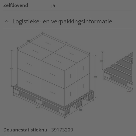
Zelfdovend
ja
Logistieke- en verpakkingsinformatie
Douanestatistieknu
39173200