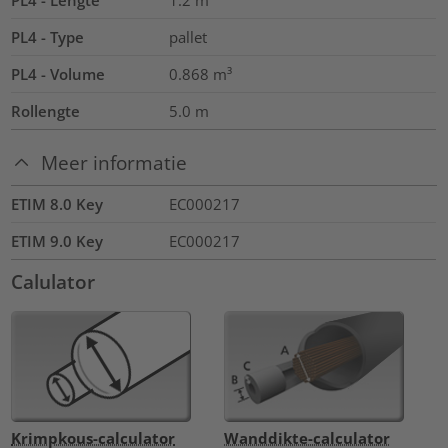
PL4 - Type
pallet
PL4 - Volume
0.868
m³
Rollengte
5.0
m
Meer informatie
ETIM 8.0 Key
EC000217
ETIM 9.0 Key
EC000217
Calulator
Krimpkous-calculator
Wanddikte-calculator