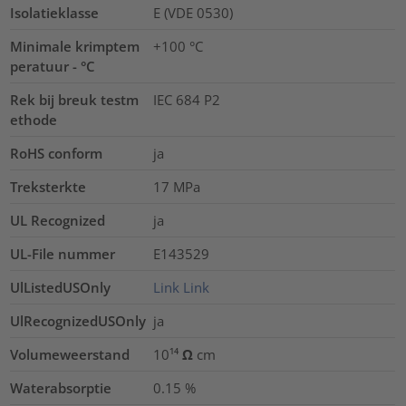
Isolatieklasse
E (VDE 0530)
Minimale krimptem
+100 °C
peratuur - °C
Rek bij breuk testm
IEC 684 P2
ethode
RoHS conform
ja
Treksterkte
17
MPa
UL Recognized
ja
UL-File nummer
E143529
UlListedUSOnly
Link
Link
UlRecognizedUSOnly
ja
Volumeweerstand
10¹⁴ Ω cm
Waterabsorptie
0.15
%