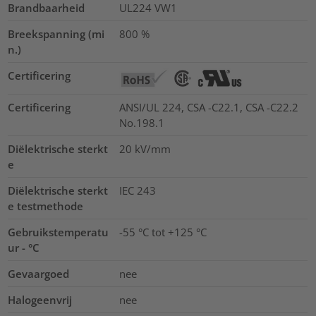
Brandbaarheid
UL224 VW1
Breekspanning (mi
800
%
n.)
Certificering
Certificering
ANSI/UL 224, CSA -C22.1, CSA -C22.2
No.198.1
Diëlektrische sterkt
20
kV/mm
e
Diëlektrische sterkt
IEC 243
e testmethode
Gebruikstemperatu
-55 °C tot +125 °C
ur - °C
Gevaargoed
nee
Halogeenvrij
nee