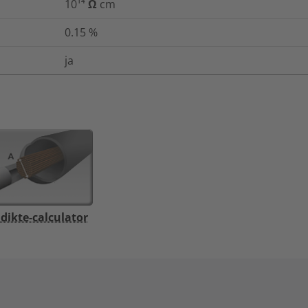
10¹⁴ Ω cm
0.15
%
ja
ikte-calculator