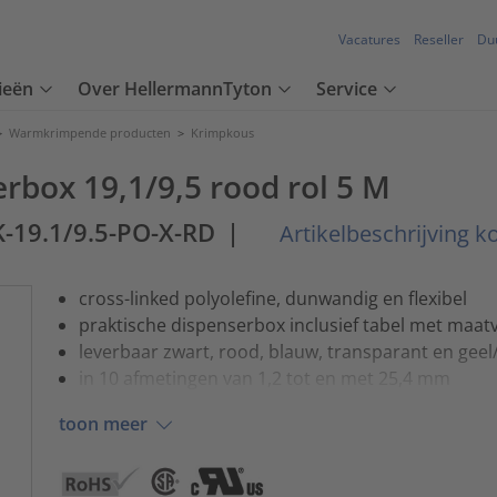
Vacatures
Reseller
Du
ieën
Over HellermannTyton
Service
>
Warmkrimpende producten
>
Krimpkous
rbox 19,1/9,5 rood rol 5 M
K-19.1/9.5-PO-X-RD
|
Artikelbeschrijving k
cross-linked polyolefine, dunwandig en flexibel
praktische dispenserbox inclusief tabel met maat
leverbaar zwart, rood, blauw, transparant en gee
in 10 afmetingen van 1,2 tot en met 25,4 mm
toon meer