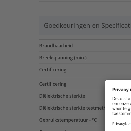
Goedkeuringen en Specificat
Brandbaarheid
Breekspanning (min.)
Certificering
Certificering
Diëlektrische sterkte
Diëlektrische sterkte testmethode
Gebruikstemperatuur - °C