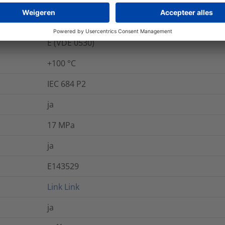
nee
nee
E (VDE 0530)
+100 °C
IEC 684 P2
ja
17
MPa
ja
E143529
Link
Link
ja