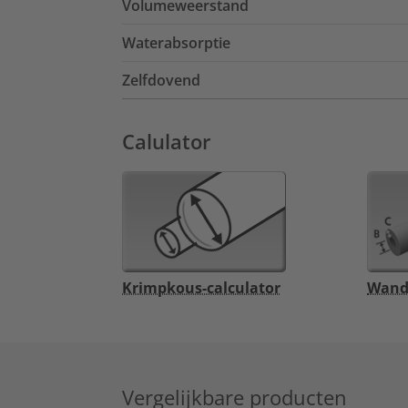
Volumeweerstand
Waterabsorptie
Zelfdovend
Calulator
Krimpkous-calculator
Wandd
Vergelijkbare producten