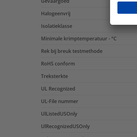
Gevaargoed
Halogeenvrij
Isolatieklasse
Minimale krimptemperatuur - °C
Rek bij breuk testmethode
RoHS conform
Treksterkte
UL Recognized
UL-File nummer
UlListedUSOnly
UlRecognizedUSOnly