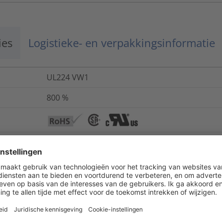
ies
Logistieke- en verpakkingsinformatie
UL224 VW1
800
%
ANSI/UL 224, CSA -C22.1, CSA -C22.2 No.198.1
20
kV/mm
IEC 243
-55 °C tot +125 °C