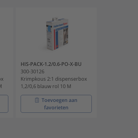
HIS-PACK-1.2/0.6-PO-X-BU
HIS-PACK-1.6/
300-30126
300-30160
ox
Krimpkous 2:1 dispenserbox
Krimpkous 2:1
M
1,2/0,6 blauw rol 10 M
1,6/0,8 zwart r
Toevoegen aan
Toev
favorieten
favo