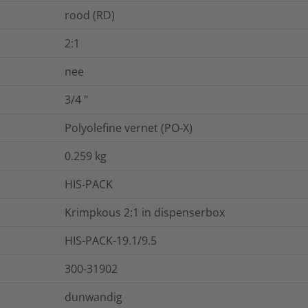
rood (RD)
2:1
nee
3/4
"
Polyolefine vernet (PO-X)
0.259
kg
HIS-PACK
Krimpkous 2:1 in dispenserbox
HIS-PACK-19.1/9.5
300-31902
dunwandig