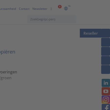
NL
0
urzaamheid
Contact
Newsletter
Reseller
opiëren
voeringen
l/groen