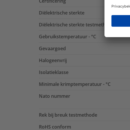
Certificering
Diëlektrische sterkte
Diëlektrische sterkte testmethode
Gebruikstemperatuur - °C
Gevaargoed
Halogeenvrij
Isolatieklasse
Minimale krimptemperatuur - °C
Nato nummer
Rek bij breuk testmethode
RoHS conform