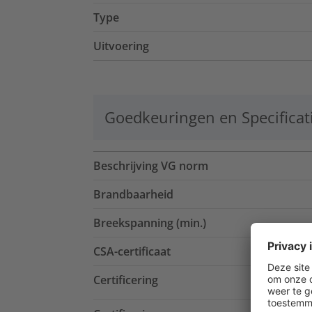
Type
Uitvoering
Goedkeuringen en Specificat
Beschrijving VG norm
Brandbaarheid
Breekspanning (min.)
CSA-certificaat
Certificering