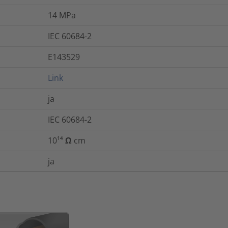
14
MPa
IEC 60684-2
E143529
Link
ja
IEC 60684-2
10¹⁴ Ω cm
ja