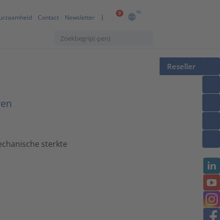
NL
0
urzaamheid
Contact
Newsletter
Reseller
ren
echanische sterkte