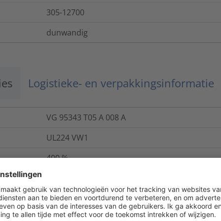
305-12700
dunwandig
ies
Logistieke- en verpakkingsinformatie
VG 95343 T05 A 008 A
UL224 VW1
400
%
ja