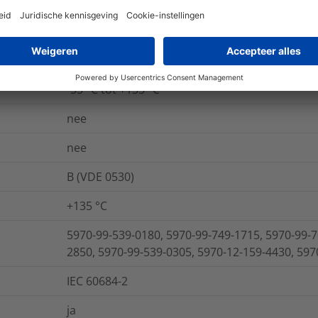
CLASS 903201, UL 224, VG 95343-5:2016-10
21
kV/mm
IEC 60684-2
-55 °C tot +135 °C
nee
nee
B (VDE 0530)
+135 °C
5970-99-539-0180, 5970-99-749-1715, 5970-99-7
2850, 5970-99-539-0305, 5970-12-159-4430, 597
IEC 60684-2
ja