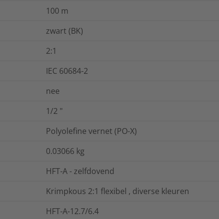
100
m
zwart (BK)
2:1
IEC 60684-2
nee
1/2
"
Polyolefine vernet (PO-X)
0.03066
kg
HFT-A - zelfdovend
Krimpkous 2:1 flexibel , diverse kleuren
HFT-A-12.7/6.4