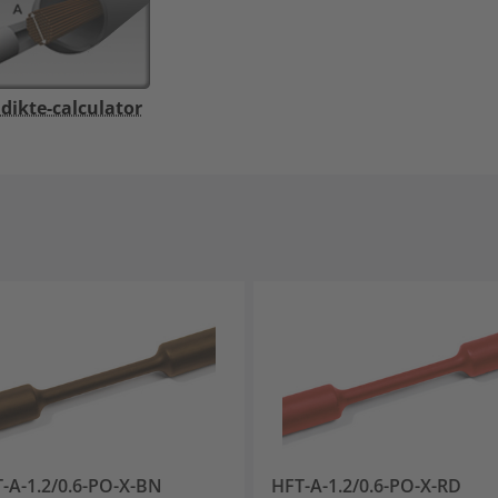
ikte-calculator
-A-1.2/0.6-PO-X-BN
HFT-A-1.2/0.6-PO-X-RD