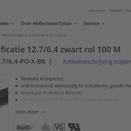
Vacatures
Reseller
Du
ieën
Over HellermannTyton
Service
>
Warmkrimpende producten
>
Krimpkous
icatie 12.7/6.4 zwart rol 100 M
.7/6.4-PO-X-BK
|
Artikelbeschrijving kopië
flexibele krimpkous
snel krimpend, eenvoudig te installeren, goede m
leverbaar in diverse kleuren
tot maximaal 101,6 mm (4") binnendiameter
toon meer