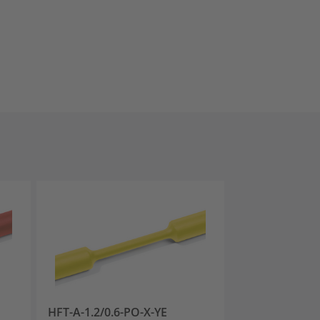
HFT-A-1.2/0.6-PO-X-YE
HFT-A-1.2/0.6