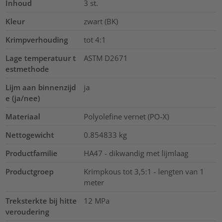
Inhoud
3
st.
Kleur
zwart (BK)
Krimpverhouding
tot 4:1
Lage temperatuur t
ASTM D2671
estmethode
Lijm aan binnenzijd
ja
e (ja/nee)
Materiaal
Polyolefine vernet (PO-X)
Nettogewicht
0.854833
kg
Productfamilie
HA47 - dikwandig met lijmlaag
Productgroep
Krimpkous tot 3,5:1 - lengten van 1
meter
Treksterkte bij hitte
12
MPa
veroudering