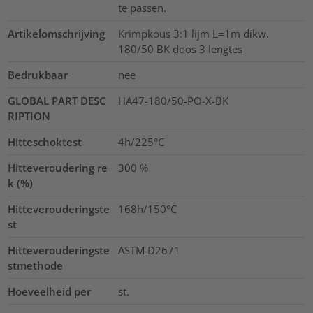
te passen.
Artikelomschrijving
Krimpkous 3:1 lijm L=1m dikw.
180/50 BK doos 3 lengtes
Bedrukbaar
nee
GLOBAL PART DESC
HA47-180/50-PO-X-BK
RIPTION
Hitteschoktest
4h/225°C
Hitteveroudering re
300
%
k (%)
Hitteverouderingste
168h/150°C
st
Hitteverouderingste
ASTM D2671
stmethode
Hoeveelheid per
st.