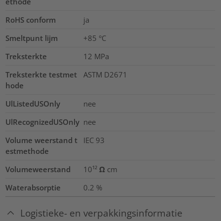
ethode
RoHS conform
ja
Smeltpunt lijm
+85 °C
Treksterkte
12
MPa
Treksterkte testmet
ASTM D2671
hode
UlListedUSOnly
nee
UlRecognizedUSOnly
nee
Volume weerstand t
IEC 93
estmethode
Volumeweerstand
10¹² Ω cm
Waterabsorptie
0.2
%
Logistieke- en verpakkingsinformatie