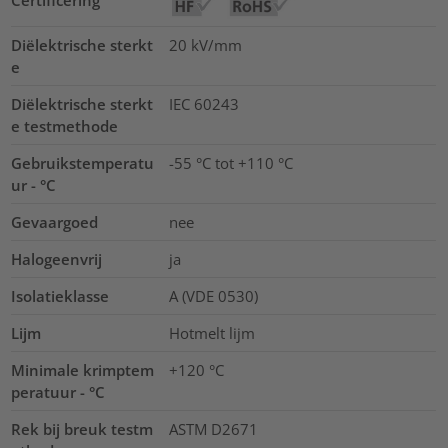
Certificering
Diëlektrische sterkt
20
kV/mm
e
Diëlektrische sterkt
IEC 60243
e testmethode
Gebruikstemperatu
-55 °C tot +110 °C
ur - °C
Gevaargoed
nee
Halogeenvrij
ja
Isolatieklasse
A (VDE 0530)
Lijm
Hotmelt lijm
Minimale krimptem
+120 °C
peratuur - °C
Rek bij breuk testm
ASTM D2671