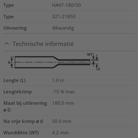
Type
HA47-180/50
Type
321-21850
Uitvoering
dikwandig
Technische informatie
Lengte (L)
1.0
m
Lengtekrimp
-10 % max.
Maat bij uitlevering
180.0
mm
⌀ D
Na vrije krimp ⌀ d
50.0
mm
Wanddikte (WT)
4.2
mm