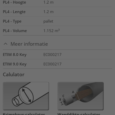
PL4 - Hoogte
1.2
m
PL4 - Lengte
1.2
m
PL4 - Type
pallet
PL4 - Volume
1.152
m³
Meer informatie
ETIM 8.0 Key
EC000217
ETIM 9.0 Key
EC000217
Calulator
Krimpkous-calculator
Wanddikte-calculator