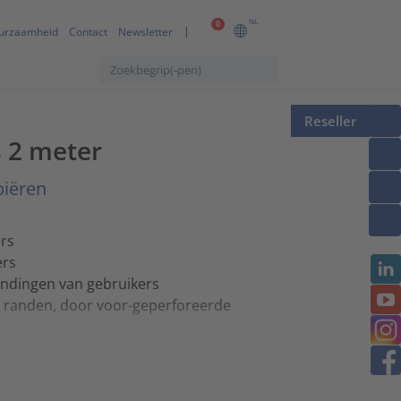
NL
0
urzaamheid
Contact
Newsletter
Reseller
s 2 meter
piëren
rs
ers
ndingen van gebruikers
 randen, door voor-geperforeerde