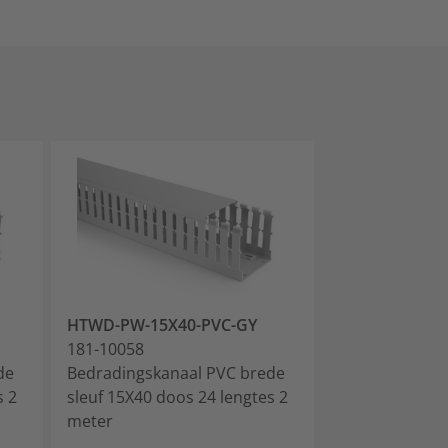
HTWD-PW-15X40-PVC-GY
HTWD-PW-25X
181-10058
181-10068
de
Bedradingskanaal PVC brede
Bedradingskan
s 2
sleuf 15X40 doos 24 lengtes 2
sleuf 25X40 do
meter
meter