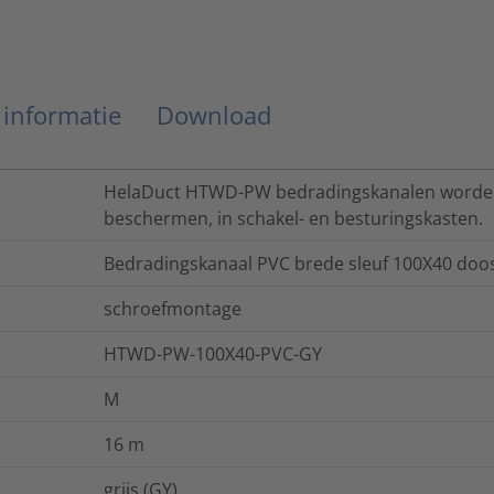
 informatie
Download
HelaDuct HTWD-PW bedradingskanalen worden 
beschermen, in schakel- en besturingskasten.
Bedradingskanaal PVC brede sleuf 100X40 doos
schroefmontage
HTWD-PW-100X40-PVC-GY
M
16
m
grijs (GY)