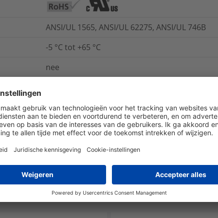
ANSI/UL 1565, ANSI/UL 62275, ANSI/UL 746B
-5 °C tot +65 °C
nee
ja
ja
ja