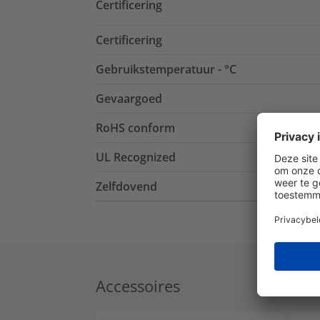
Certificering
Certificering
Gebruikstemperatuur - °C
Gevaargoed
RoHS conform
UL Recognized
Zelfdovend
Accessoires