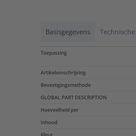
Accepteren
powered by
Usercentrics Consent
Management Platform
Basisgegevens
Technische
Toepassing
Artikelomschrijving
Bevestigingsmethode
GLOBAL PART DESCRIPTION
Hoeveelheid per
Inhoud
Kleur