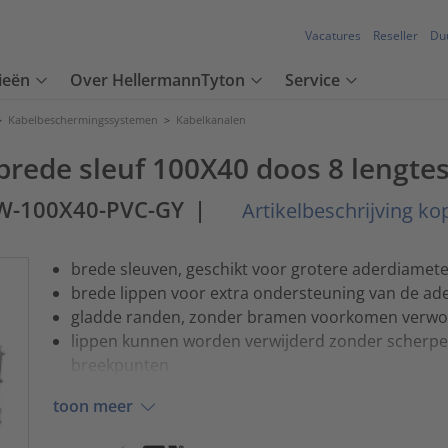
Vacatures
Reseller
Du
ieën
Over HellermannTyton
Service
>
Kabelbeschermingssystemen
>
Kabelkanalen
rede sleuf 100X40 doos 8 lengte
W-100X40-PVC-GY
|
Artikelbeschrijving ko
brede sleuven, geschikt voor grotere aderdiamete
brede lippen voor extra ondersteuning van de ad
gladde randen, zonder bramen voorkomen verwo
lippen kunnen worden verwijderd zonder scherpe
breekpunten
toon meer