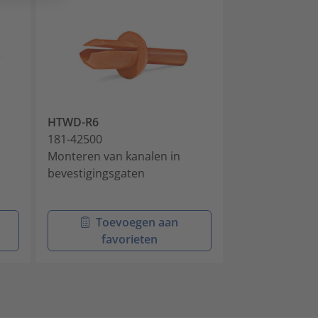
HTWD-R6
HTWD-R4
181-42500
181-42400
Monteren van kanalen in
Monteren van 
bevestigingsgaten
bevestigingsg
Toevoegen aan
Toev
favorieten
favo