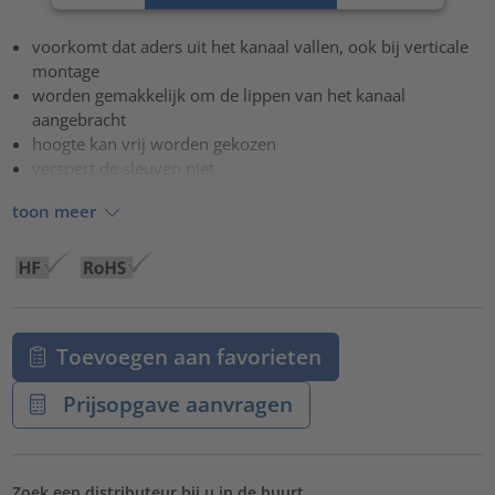
Accepteren
voorkomt dat aders uit het kanaal vallen, ook bij verticale
powered by
Usercentrics Consent Management Platform
montage
worden gemakkelijk om de lippen van het kanaal
aangebracht
hoogte kan vrij worden gekozen
verspert de sleuven niet
toon meer
Toevoegen aan favorieten
Prijsopgave aanvragen
Zoek een distributeur bij u in de buurt