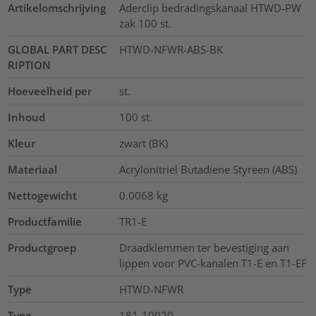
Artikelomschrijving
Aderclip bedradingskanaal HTWD-PW
zak 100 st.
GLOBAL PART DESC
HTWD-NFWR-ABS-BK
RIPTION
Hoeveelheid per
st.
Inhoud
100
st.
Kleur
zwart (BK)
Materiaal
Acrylonitriel Butadiene Styreen (ABS)
Nettogewicht
0.0068
kg
Productfamilie
TR1-E
Productgroep
Draadklemmen ter bevestiging aan
lippen voor PVC-kanalen T1-E en T1-EF
Type
HTWD-NFWR
Type
181-10020