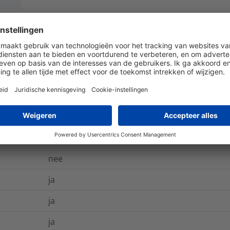
UL94 V0
ja
ja
ANSI/UL 1565, ANSI/UL 62275, CSA -C22.2 no. 18
-25 °C tot +90 °C
nee
ja
ja
ja