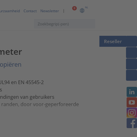
NL
0
urzaamheid
Contact
Newsletter
Reseller
 meter
kopiëren
UL94 en EN 45545-2
s
ndingen van gebruikers
 randen, door voor-geperforeerde