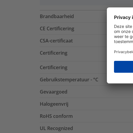
Brandbaarheid
CE Certificering
CSA-certificaat
Certificering
Certificering
Gebruikstemperatuur - °C
Gevaargoed
Halogeenvrij
RoHS conform
UL Recognized