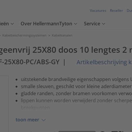
Vacatures
Reseller
Du
ieën
Over HellermannTyton
Service
>
Kabelbeschermingssystemen
>
Kabelkanalen
eenvrij 25X80 doos 10 lengtes 2
F-25X80-PC/ABS-GY
|
Artikelbeschrijving 
uitstekende brandveilige eigenschappen volgens 
smalle sleuven, geschikt voor kleine aderdiameter
gladde randen, zonder bramen voorkomen verwo
lippen kunnen worden verwijderd zonder scherpe
breekpunten
toon meer