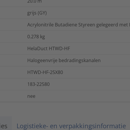
20.0
m
grijs (GY)
Acrylonitrile Butadiene Styreen gelegeerd met
0.278
kg
HelaDuct HTWD-HF
Halogeenvrije bedradingskanalen
HTWD-HF-25X80
183-22580
nee
ies
Logistieke- en verpakkingsinformatie