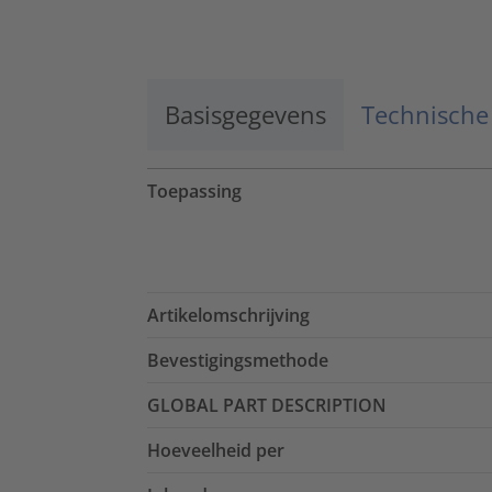
Accepteren
powered by
Usercentrics Consent
Management Platform
Basisgegevens
Technische
Toepassing
Artikelomschrijving
Bevestigingsmethode
GLOBAL PART DESCRIPTION
Hoeveelheid per