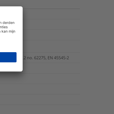
.5, CSA -C22.2 no. 62275, EN 45545-2