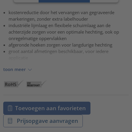
Accepteren
kostenreductie door het vervangen van gegraveerde
powered by
Usercentrics Consent Management Platform
markeringen, zonder extra labelhouder
industriële lijmlaag en flexibele schuimlaag aan de
achterzijde zorgen voor een optimale hechting, ook op
onregelmatige oppervlakken
afgeronde hoeken zorgen voor langdurige hechting
groot aantal afmetingen beschikbaar, voor iedere
applicatie
toon meer
Toevoegen aan favorieten
Prijsopgave aanvragen