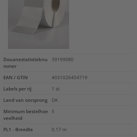
Douanestatistieknu
39199080
mmer
EAN / GTIN
4031026454719
Labels per rij
1
st.
Land van oorsprong
DK
Minimum bestelhoe
5
veelheid
PL1 - Breedte
0.17
m