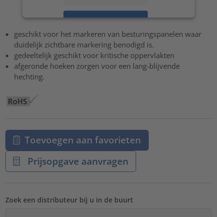
Accepteren
geschikt voor het markeren van besturingspanelen waar
powered by
Usercentrics Consent Management Platform
duidelijk zichtbare markering benodigd is.
gedeeltelijk geschikt voor kritische oppervlakten
afgeronde hoeken zorgen voor een lang-blijvende
hechting.
Toevoegen aan favorieten
Prijsopgave aanvragen
Zoek een distributeur bij u in de buurt