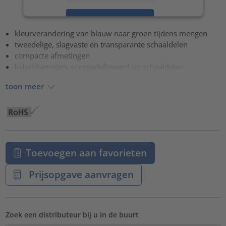
Accepteren
kleurverandering van blauw naar groen tijdens mengen
powered by
Usercentrics Consent Management Platform
tweedelige, slagvaste en transparante schaaldelen
compacte afmetingen
kabeldiameters voorgedefinieerd op schaaldelen
toon meer
Toevoegen aan favorieten
Prijsopgave aanvragen
Zoek een distributeur bij u in de buurt