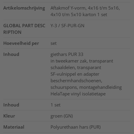
Artikelomschrijving
Aftakmof Y-vorm, 4x16 t/m 5x16,
4x10 t/m 5x10 karton 1 set
GLOBAL PART DESC
Y-3 / SF-PUR-GN
RIPTION
Hoeveelheid per
set
Inhoud
giethars PUR 33
in tweekamer zak, transparant
schaaldelen, transparant
SF-vulnippel en adapter
beschermhandschoenen,
schuurspons, montagehandleiding
HelaTape vinyl isolatietape
Inhoud
1
set
Kleur
groen (GN)
Materiaal
Polyurethaan hars (PUR)