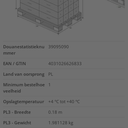
Douanestatistieknu
39095090
mmer
EAN / GTIN
4031026626833
Land van oorsprong
PL
Minimum bestelhoe
1
veelheid
Opslagtemperatuur
+4 °C tot +40 °C
PL3 - Breedte
0.18
m
PL3 - Gewicht
1.981128
kg