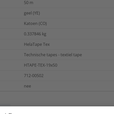
50
m
geel (YE)
Katoen (CO)
0.337846
kg
HelaTape Tex
Technische tapes - textiel tape
HTAPE-TEX-19x50
712-00502
nee
ies
Logistieke- en verpakkingsinformatie