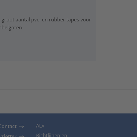
groot aantal pvc- en rubber tapes voor
kabelgoten.
ALV
Contact
Richtlijnen en
sletter