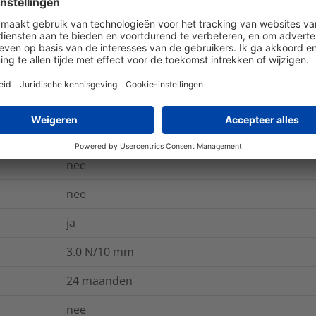
10
%
64
N/10 mm
-30 °C tot +80 °C
nee
nee
ja
3.0
N/10 mm
24 maanden
nee