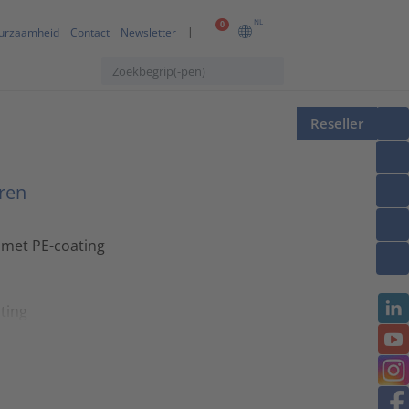
NL
0
urzaamheid
Contact
Newsletter
Reseller
ëren
n met PE-coating
ting