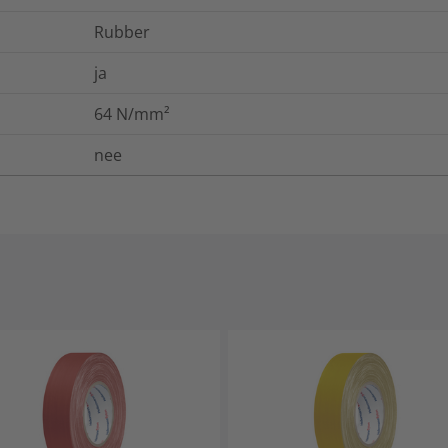
Rubber
ja
64
N/mm²
nee