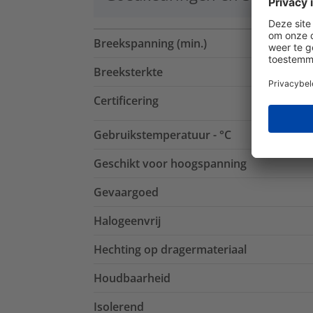
Breekspanning (min.)
Breeksterkte
Certificering
Gebruikstemperatuur - °C
Geschikt voor hoogspanning
Gevaargoed
Halogeenvrij
Hechting op dragermateriaal
Houdbaarheid
Isolerend