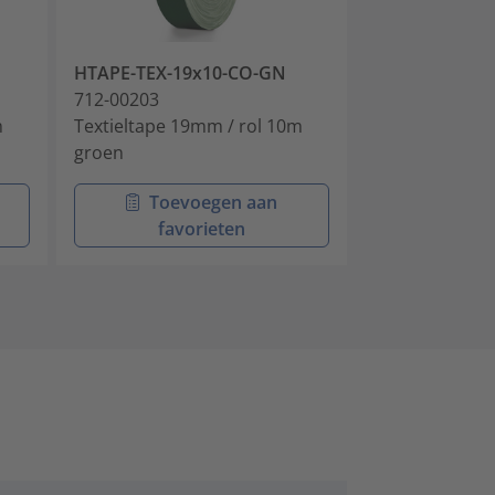
HTAPE-TEX-19x10-CO-GN
HTAPE-TEX-19
712-00203
712-00204
m
Textieltape 19mm / rol 10m
Textieltape 1
groen
zwart
Toevoegen aan
Toev
favorieten
favo