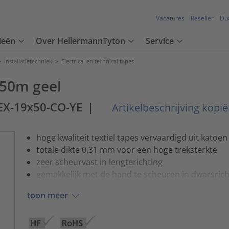
Vacatures
Reseller
Du
ieën
Over HellermannTyton
Service
>
Installatietechniek
>
Electrical en technical tapes
 50m geel
EX-19x50-CO-YE
|
Artikelbeschrijving kopi
hoge kwaliteit textiel tapes vervaardigd uit katoe
totale dikte 0,31 mm voor een hoge treksterkte
zeer scheurvast in lengterichting
gemakkelijk met de hand te scheuren in dwarsrich
toon meer