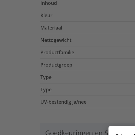
Inhoud
Kleur
Materiaal
Nettogewicht
Productfamilie
Productgroep
Type
Type
UV-bestendig ja/nee
Goedkeuringen en Specificat