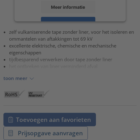
Meer informatie
Accepteren
zelf vulkaniserende tape zonder liner, voor het isoleren en
powered by
Usercentrics Consent Management Platform
ommantelen van aftakkingen tot 69 kV
excellente elektrische, chemische en mechanische
eigenschappen
tijdbesparend verwerken door tape zonder liner
het ontbreken van liner verminderd afval
toon meer
Toevoegen aan favorieten
Prijsopgave aanvragen