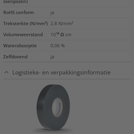
ssenpozen)
RoHS conform
ja
Treksterkte (N/mm²)
2.8
N/mm²
Volumeweerstand
10¹⁶ Ω cm
Waterabsorptie
0.06
%
Zelfdovend
ja
Logistieke- en verpakkingsinformatie