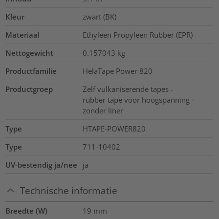
Kleur
zwart (BK)
Materiaal
Ethyleen Propyleen Rubber (EPR)
Nettogewicht
0.157043
kg
Productfamilie
HelaTape Power 820
Productgroep
Zelf vulkaniserende tapes -
rubber tape voor hoogspanning -
zonder liner
Type
HTAPE-POWER820
Type
711-10402
UV-bestendig ja/nee
ja
Technische informatie
Breedte (W)
19
mm