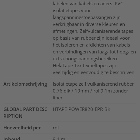
labelen van kabels en aders. PVC
isolatietapes voor
laagspanningstoepassingen zijn
verkrijgbaar in diverse kleuren en
afmetingen. Zelfvulcaniserende tapes
op basis van rubber zijn ideaal voor
het isoleren en afdichten van kabels
en verbindingen van laag- tot hoog- en
extra-hoogspanningsbereiken.
HelaTape Tex textieltapes zijn
veelzijdig en eenvoudig te beschrijven.
Artikelomschrijving
Isolatietape zelf vulkaniserend rubber
0,76 dik / 19mm / rol 9,1m zonder
liner
GLOBAL PART DESC
HTAPE-POWER820-EPR-BK
RIPTION
Hoeveelheid per
rol
Inhoud
9.1
m