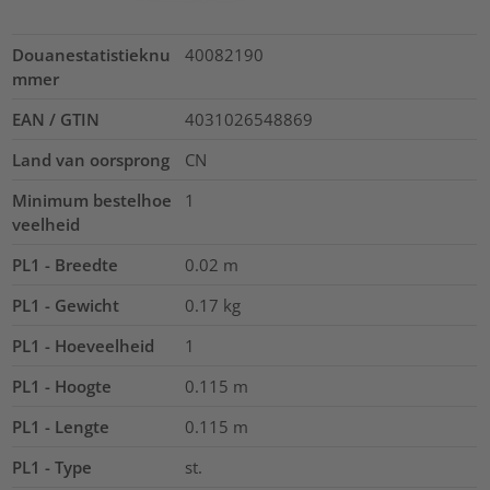
Douanestatistieknu
40082190
mmer
EAN / GTIN
4031026548869
Land van oorsprong
CN
Minimum bestelhoe
1
veelheid
PL1 - Breedte
0.02
m
PL1 - Gewicht
0.17
kg
PL1 - Hoeveelheid
1
PL1 - Hoogte
0.115
m
PL1 - Lengte
0.115
m
PL1 - Type
st.