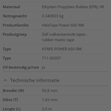
Materiaal
Ethyleen Propyleen Rubber (EPR), IIR
Nettogewicht
0.340833
kg
Productfamilie
HelaTape Power 660 RM
Productgroep
Zelf vulkaniserende tapes -
rubber mastic tape
Type
HTAPE-POWER 660-RM
Type
711-00307
UV-bestendig ja/nee
ja
Technische informatie
Breedte (W)
50.8
mm
Dikte (T)
1.65
mm
Lengte (L)
3.0
m