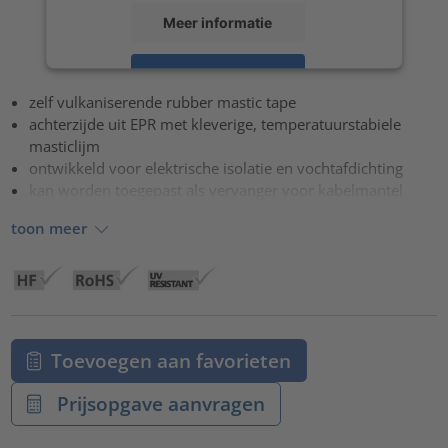
Meer informatie
Accepteren
zelf vulkaniserende rubber mastic tape
powered by
Usercentrics Consent Management Platform
achterzijde uit EPR met kleverige, temperatuurstabiele
masticlijm
ontwikkeld voor elektrische isolatie en vochtafdichting
kan worden toegepast als vervanger voor kabelmantel
toon meer
Toevoegen aan favorieten
Prijsopgave aanvragen