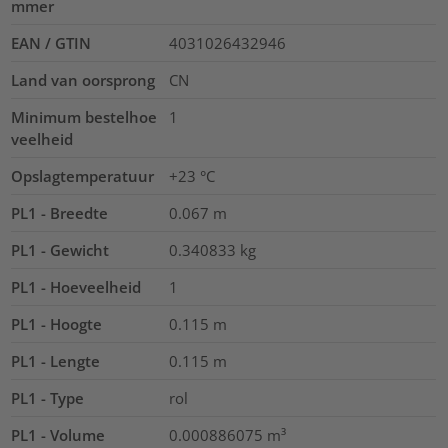
mmer
EAN / GTIN
4031026432946
Land van oorsprong
CN
Minimum bestelhoe
1
veelheid
Opslagtemperatuur
+23 °C
PL1 - Breedte
0.067
m
PL1 - Gewicht
0.340833
kg
PL1 - Hoeveelheid
1
PL1 - Hoogte
0.115
m
PL1 - Lengte
0.115
m
PL1 - Type
rol
PL1 - Volume
0.000886075
m³