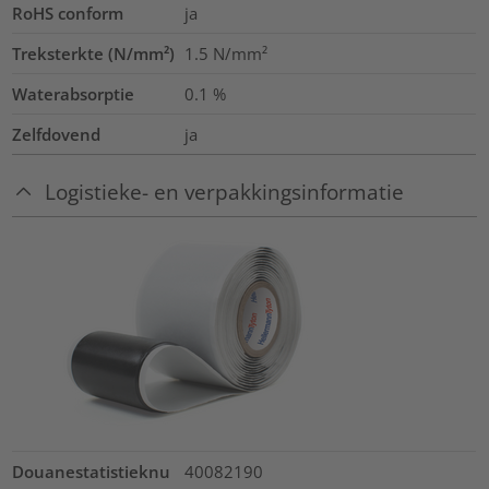
RoHS conform
ja
Treksterkte (N/mm²)
1.5
N/mm²
Waterabsorptie
0.1
%
Zelfdovend
ja
Logistieke- en verpakkingsinformatie
Douanestatistieknu
40082190