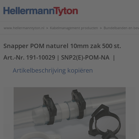
www.hellermanntyton.nl
>
Kabelmanagement producten
>
Bundelbanden en bev
Snapper POM naturel 10mm zak 500 st.
Art.-Nr. 191-10029
| SNP2(E)-POM-NA
|
Artikelbeschrijving kopiëren