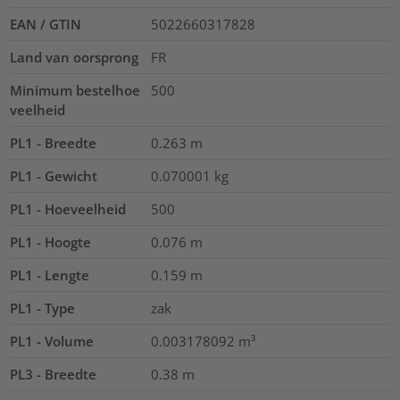
EAN / GTIN
5022660317828
Land van oorsprong
FR
Minimum bestelhoe
500
veelheid
PL1 - Breedte
0.263
m
PL1 - Gewicht
0.070001
kg
PL1 - Hoeveelheid
500
PL1 - Hoogte
0.076
m
PL1 - Lengte
0.159
m
PL1 - Type
zak
PL1 - Volume
0.003178092
m³
PL3 - Breedte
0.38
m