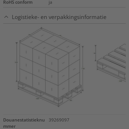
RoHS conform
ja
Logistieke- en verpakkingsinformatie
Douanestatistieknu
39269097
mmer