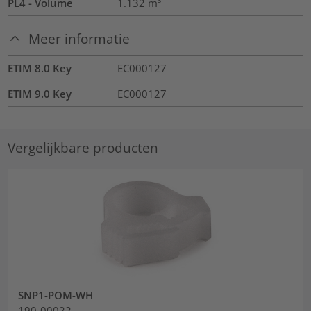
PL4 - Volume
1.132
m³
Meer informatie
ETIM 8.0 Key
EC000127
ETIM 9.0 Key
EC000127
Vergelijkbare producten
SNP1-POM-WH
190-00022