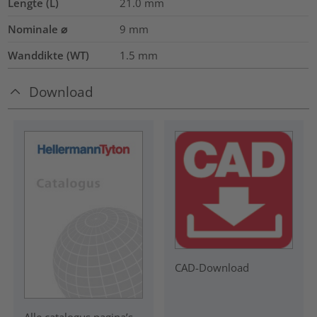
Lengte (L)
21.0
mm
Nominale ⌀
9
mm
Wanddikte (WT)
1.5
mm
Download
CAD-Download
Alle catalogus pagina’s