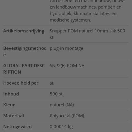
carrosserie- en machinebouw, bouw-
en landbouwmachines, pompen en
hydrauliek, klimaatinstallaties en
medische systemen.
Artikelomschrijving
Snapper POM naturel 10mm zak 500
st.
Bevestigingsmethod
plug-in montage
e
GLOBAL PART DESC
SNP2(E)-POM-NA
RIPTION
Hoeveelheid per
st.
Inhoud
500
st.
Kleur
naturel (NA)
Materiaal
Polyacetal (POM)
Nettogewicht
0.00014
kg