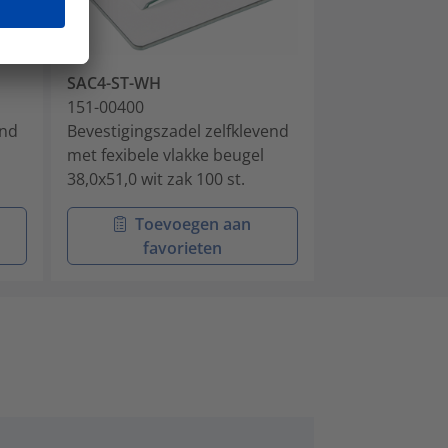
SAC4-ST-WH
151-00400
end
Bevestigingszadel zelfklevend
met fexibele vlakke beugel
38,0x51,0 wit zak 100 st.
Toevoegen aan
favorieten