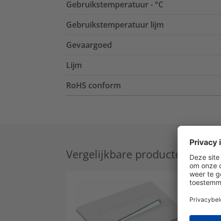
Gebruikstemperatuur - °C
Gebruikstemperatuur lijm
Gevaargoed
Lijm
RoHS conform
Vergelijkbare producten