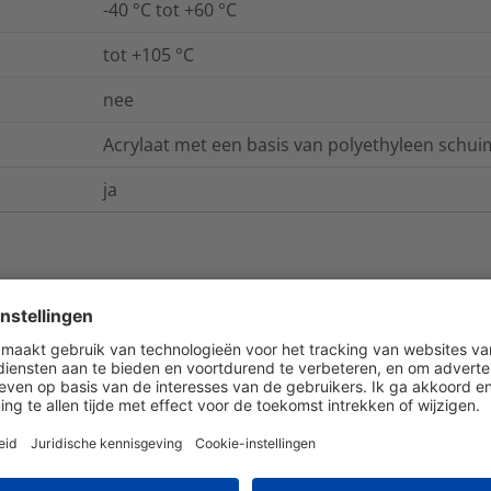
-40 °C tot +60 °C
tot +105 °C
nee
Acrylaat met een basis van polyethyleen schui
ja