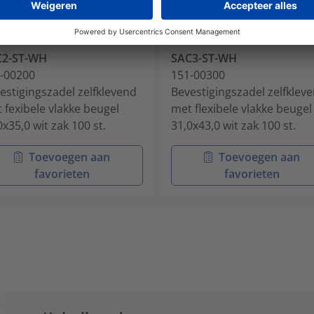
C2-ST-WH
SAC3-ST-WH
-00200
151-00300
estigingszadel zelfklevend
Bevestigingszadel zelfklev
 fexibele vlakke beugel
met flexibele vlakke beugel
0x35,0 wit zak 100 st.
31,0x43,0 wit zak 100 st.
Toevoegen aan
Toevoegen aan
favorieten
favorieten