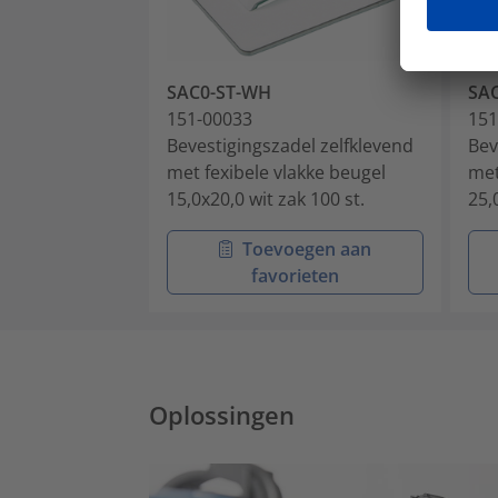
SAC0-ST-WH
SA
151-00033
151
Bevestigingszadel zelfklevend
Bev
met fexibele vlakke beugel
met
15,0x20,0 wit zak 100 st.
25,
Toevoegen aan
favorieten
Oplossingen