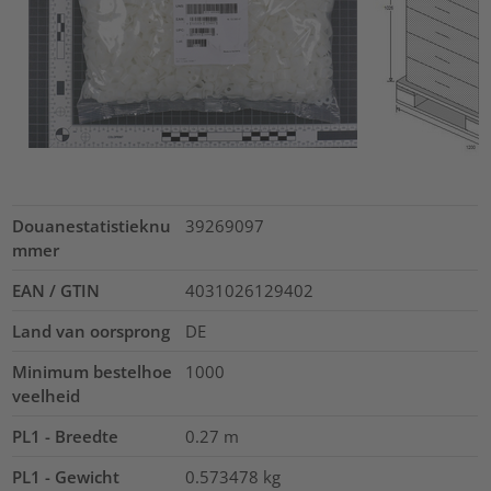
Douanestatistieknu
39269097
mmer
EAN / GTIN
4031026129402
Land van oorsprong
DE
Minimum bestelhoe
1000
veelheid
PL1 - Breedte
0.27
m
PL1 - Gewicht
0.573478
kg