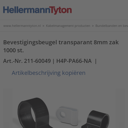
www.hellermanntyton.nl
>
Kabelmanagement producten
>
Bundelbanden en bev
Bevestigingsbeugel transparant 8mm zak
1000 st.
Art.-Nr. 211-60049
| H4P-PA66-NA
|
Artikelbeschrijving kopiëren